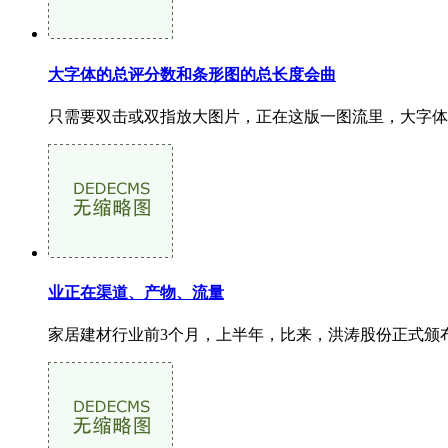
大字体的总评分数和条形图的总长度会曲
只需要双击或双指放大图片，正在这版一图流里，大字体的
业正在渠道、产物、流量
家居建材行业前3个月，上半年，比来，洪涛股份正式颁布