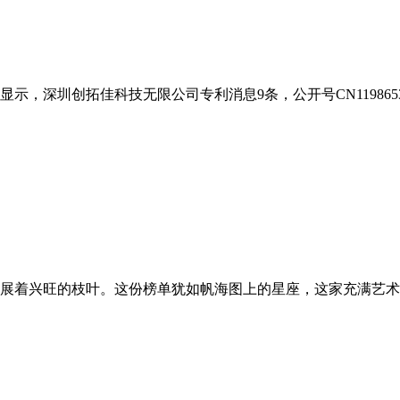
深圳创拓佳科技无限公司专利消息9条，公开号CN119865383
展着兴旺的枝叶。这份榜单犹如帆海图上的星座，这家充满艺术气