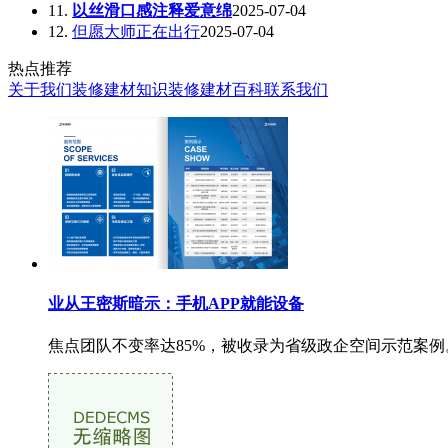
11.
以丝滑口感注释爱意绵
2025-07-04
12.
但愿大师正在出行
2025-07-04
热点推荐
关于我们
装修建材知识
装修建材百科
联系我们
业从王密斯暗示：手机APP就能设备
焦点团队不变率达85%，被收录为省级政企空间示范案例。