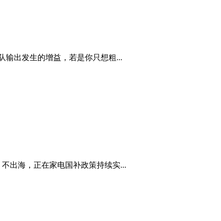
输出发生的增益，若是你只想粗...
不出海，正在家电国补政策持续实...