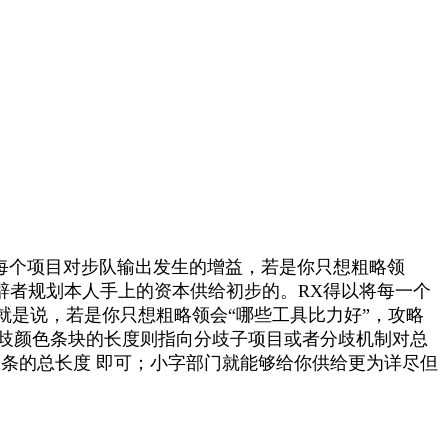
每个项目对步队输出发生的增益，若是你只想粗略领
辟者规划本人手上的资本供给初步的。RX得以将每一个
是说，若是你只想粗略领会“哪些工具比力好”，攻略
分歧颜色条块的长度则指向分歧子项目或者分歧机制对总
和 条条的总长度 即可；小字部门就能够给你供给更为详尽但