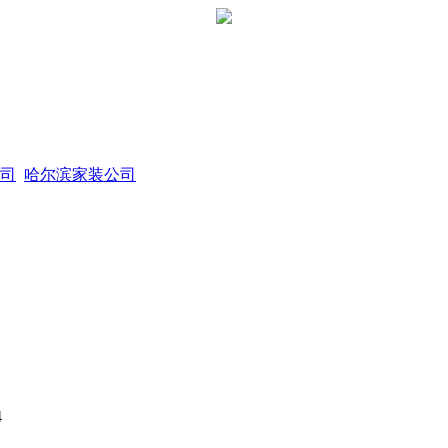
司
哈尔滨家装公司
4