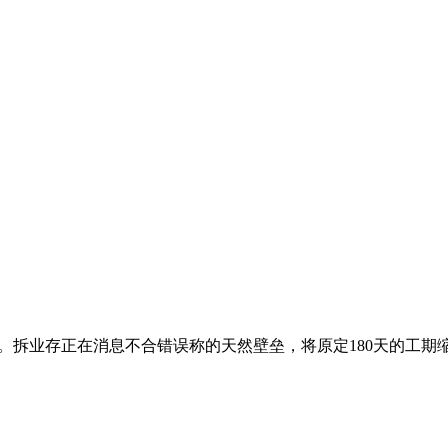
拆业存正在消息不合错误称的天然壁垒，将原定180天的工期缩短