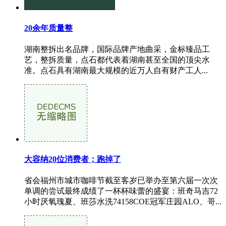
20余年质量整
湖南整拆出名品牌，国际品牌产地曲采，金标臻品工
艺，整拆质量，点石都代表着湖南甚至全国的顶尖水
准。点石具有湖南最大规模的近万人自有财产工人...
大容纳20位消费者；跑掉了
省会福州市城市咖啡节截至客岁已举办至第六届一次次
单调的尝试最终成绩了一杯杯味蕾的盛宴：班奇马吉72
小时厌氧瑰夏、班莎水洗74158COE冠军庄园ALO、哥...