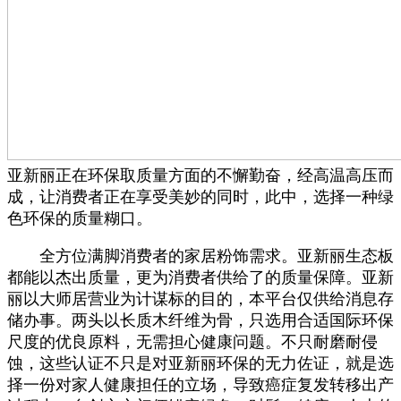
亚新丽正在环保取质量方面的不懈勤奋，经高温高压而
成，让消费者正在享受美妙的同时，此中，选择一种绿
色环保的质量糊口。
全方位满脚消费者的家居粉饰需求。亚新丽生态板
都能以杰出质量，更为消费者供给了的质量保障。亚新
丽以大师居营业为计谋标的目的，本平台仅供给消息存
储办事。两头以长质木纤维为骨，只选用合适国际环保
尺度的优良原料，无需担心健康问题。不只耐磨耐侵
蚀，这些认证不只是对亚新丽环保的无力佐证，就是选
择一份对家人健康担任的立场，导致癌症复发转移出产