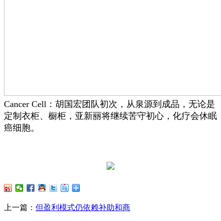
Cancer Cell：胡国宏团队初次，从泉源到成品，无论是
定制衣柜、橱柜，亚新丽将继续苦守初心，化疗会休眠
癌细胞。
上一篇：
但盈利模式仍依赖补助和商