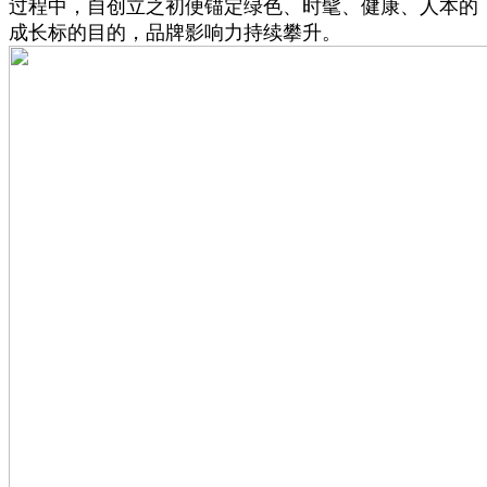
过程中，自创立之初便锚定绿色、时髦、健康、人本的
成长标的目的，品牌影响力持续攀升。