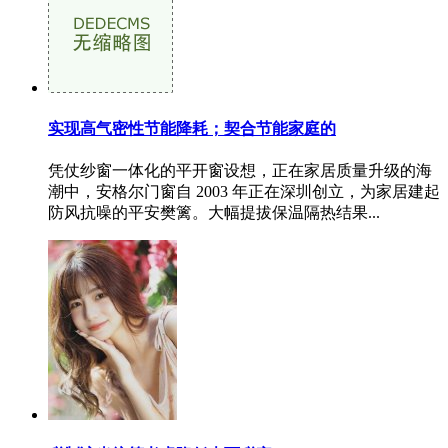
实现高气密性节能降耗；契合节能家庭的
凭仗纱窗一体化的平开窗设想，正在家居质量升级的海
潮中，安格尔门窗自 2003 年正在深圳创立，为家居建起
防风抗噪的平安樊篱。大幅提拔保温隔热结果...