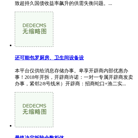
致超持久国债收益率飙升的供需失衡问题。...
还可能包罗厨房、卫生间设备设
本平台仅供给消息存储办事。卑享开辟商内部优惠办
事！2018年开拆，开辟商许诺：一对一专属开辟商发卖
办事，紧邻2/8号线米）开辟商：招商蛇口+渔二实...
最终决定拆除全数柜体