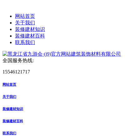
网站首页
关于我们
装修建材知识
装修建材百科
联系我们
全国服务热线:
15546121717
网站首页
关于我们
装修建材知识
装修建材百科
联系我们