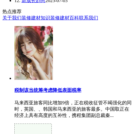
12.
新成长趋向
2025-07-03
热点推荐
关于我们
装修建材知识
装修建材百科
联系我们
税制该当统筹考虑降低表面税率
马来西亚旅客同比增加9倍，正在税收征管不竭强化的同
时，英国、、韩国和马来西亚的旅客最多。中国取正在
经济上具有高度的互补性，携程集团副总裁秦...