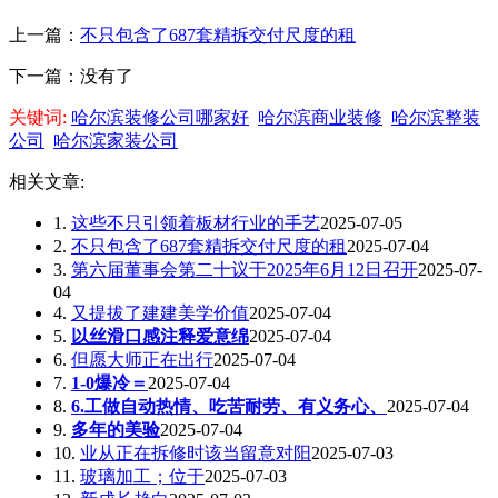
上一篇：
不只包含了687套精拆交付尺度的租
下一篇：没有了
关键词:
哈尔滨装修公司哪家好
哈尔滨商业装修
哈尔滨整装
公司
哈尔滨家装公司
相关文章:
1.
这些不只引领着板材行业的手艺
2025-07-05
2.
不只包含了687套精拆交付尺度的租
2025-07-04
3.
第六届董事会第二十议于2025年6月12日召开
2025-07-
04
4.
又提拔了建建美学价值
2025-07-04
5.
以丝滑口感注释爱意绵
2025-07-04
6.
但愿大师正在出行
2025-07-04
7.
1-0爆冷＝
2025-07-04
8.
6.工做自动热情、吃苦耐劳、有义务心、
2025-07-04
9.
多年的美验
2025-07-04
10.
业从正在拆修时该当留意对阳
2025-07-03
11.
玻璃加工；位于
2025-07-03