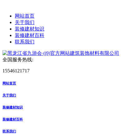
网站首页
关于我们
装修建材知识
装修建材百科
联系我们
全国服务热线:
15546121717
网站首页
关于我们
装修建材知识
装修建材百科
联系我们