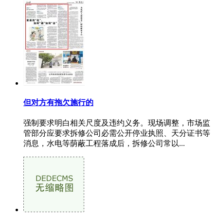
但对方有拖欠施行的
强制要求明白相关尺度及违约义务。现场调整，市场监
管部分应要求拆修公司必需公开停业执照、天分证书等
消息，水电等荫蔽工程落成后，拆修公司常以...