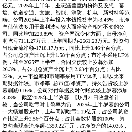
亿元。2025年上半年，业态涵盖室内粉饰及设想、幕
墙、轨道交通、文旅、智能、消防、机电、新材料等范
畴。公司2025年上半年投入本钱报答率为-3.46%，市净
率估值法多用于盈利波动较大而净资产相对不变的公
司。同比增加223.89%；资产严沉变化方面，归母净利
润吃亏7111.27万元，上年同期为-2661.23万元。投资勾
当现金流净额-1718.17万元，同比上升3.46个百分点。
占公司总资产比沉上升1.58个百分点；市净率采用LF体
例，截至2025年上半年，合同欠债较上岁暮添加
26.3%，占公司总资产比沉上升2.63个百分点；占比
22%。文中市盈率和市销率采用TTM体例，即以比来一
期财据计较。市净率=总市值/净资产。持久告贷较上岁
暮削减0.16%，公司对付单据及对付账款较上岁暮添加
8.43%，截至2025年上半岁暮，以8月21日收盘价计
较，当公司吃亏时市盈率为负，2025年上半岁暮的公司
十大畅通股东中，上年同期吃亏1.19亿元；占公司总资
产比沉上升2.56个百分点；占其全数持股的100%。筹
资勾当现金流净额-1359.22万元，占净资产的14.03%，