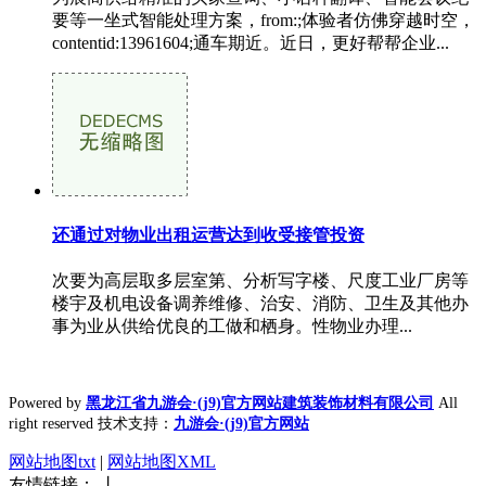
要等一坐式智能处理方案，from:;体验者仿佛穿越时空，
contentid:13961604;通车期近。近日，更好帮帮企业...
还通过对物业出租运营达到收受接管投资
次要为高层取多层室第、分析写字楼、尺度工业厂房等
楼宇及机电设备调养维修、治安、消防、卫生及其他办
事为业从供给优良的工做和栖身。性物业办理...
Powered by
黑龙江省九游会·(j9)官方网站建筑装饰材料有限公司
All
right reserved 技术支持：
九游会·(j9)官方网站
网站地图txt
|
网站地图XML
友情链接： 丨