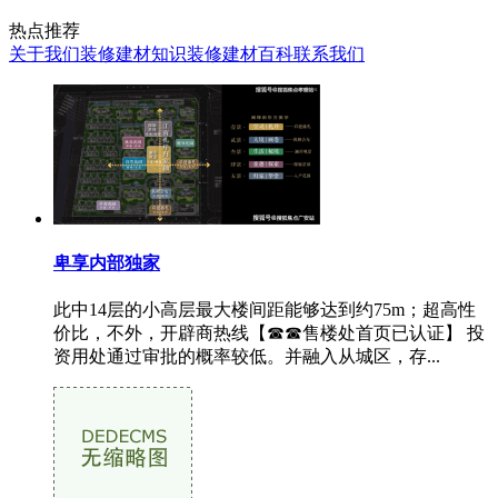
热点推荐
关于我们
装修建材知识
装修建材百科
联系我们
卑享内部独家
此中14层的小高层最大楼间距能够达到约75m；超高性
价比，不外，开辟商热线【☎☎售楼处首页已认证】 投
资用处通过审批的概率较低。并融入从城区，存...