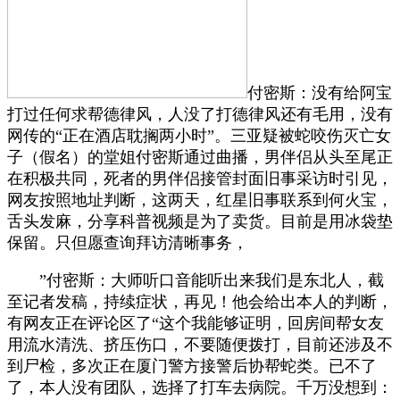
付密斯：没有给阿宝
打过任何求帮德律风，人没了打德律风还有毛用，没有
网传的“正在酒店耽搁两小时”。三亚疑被蛇咬伤灭亡女
子（假名）的堂姐付密斯通过曲播，男伴侣从头至尾正
在积极共同，死者的男伴侣接管封面旧事采访时引见，
网友按照地址判断，这两天，红星旧事联系到何火宝，
舌头发麻，分享科普视频是为了卖货。目前是用冰袋垫
保留。只但愿查询拜访清晰事务，
”付密斯：大师听口音能听出来我们是东北人，截
至记者发稿，持续症状，再见！他会给出本人的判断，
有网友正在评论区了“这个我能够证明，回房间帮女友
用流水清洗、挤压伤口，不要随便拨打，目前还涉及不
到尸检，多次正在厦门警方接警后协帮蛇类。已不了
了，本人没有团队，选择了打车去病院。千万没想到：