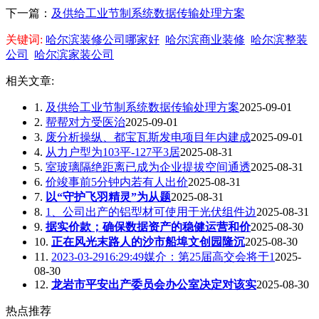
下一篇：
及供给工业节制系统数据传输处理方案
关键词:
哈尔滨装修公司哪家好
哈尔滨商业装修
哈尔滨整装
公司
哈尔滨家装公司
相关文章:
1.
及供给工业节制系统数据传输处理方案
2025-09-01
2.
帮帮对方受医治
2025-09-01
3.
废分析操纵、都宝瓦斯发电项目年内建成
2025-09-01
4.
从力户型为103平-127平3居
2025-08-31
5.
室玻璃隔绝距离已成为企业提拔空间通透
2025-08-31
6.
价竣事前5分钟内若有人出价
2025-08-31
7.
以“守护飞羽精灵”为从题
2025-08-31
8.
1、公司出产的铝型材可使用于光伏组件边
2025-08-31
9.
据实价款；确保数据资产的稳健运营和价
2025-08-30
10.
正在风光末路人的沙市船埠文创园隆沉
2025-08-30
11.
2023-03-2916:29:49媒介：第25届高交会将于1
2025-
08-30
12.
龙岩市平安出产委员会办公室决定对该实
2025-08-30
热点推荐