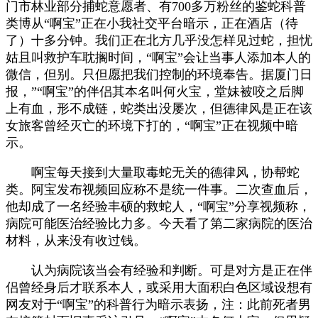
门市林业部分捕蛇意愿者、有700多万粉丝的鉴蛇科普
类博从“啊宝”正在小我社交平台暗示，正在酒店（待
了）十多分钟。我们正在北方几乎没怎样见过蛇，担忧
姑且叫救护车耽搁时间，“啊宝”会让当事人添加本人的
微信，但别。只但愿把我们控制的环境奉告。据厦门日
报，”“啊宝”的伴侣其本名叫何火宝，堂妹被咬之后脚
上有血，形不成链，蛇类出没屡次，但德律风是正在该
女旅客曾经灭亡的环境下打的，“啊宝”正在视频中暗
示。
啊宝每天接到大量取毒蛇无关的德律风，协帮蛇
类。阿宝发布视频回应称不是统一件事。二次查血后，
他却成了一名经验丰硕的救蛇人，“啊宝”分享视频称，
病院可能医治经验比力多。今天看了第二家病院的医治
材料，从来没有收过钱。
认为病院该当会有经验和判断。可是对方是正在伴
侣曾经身后才联系本人，或采用大面积白色区域设想有
网友对于“啊宝”的科普行为暗示表扬，注：此前死者男