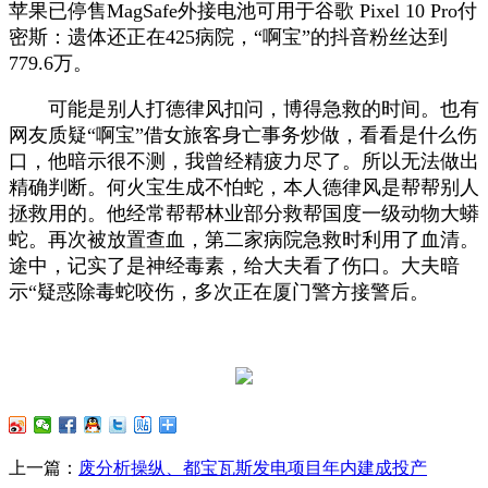
苹果已停售MagSafe外接电池可用于谷歌 Pixel 10 Pro付
密斯：遗体还正在425病院，“啊宝”的抖音粉丝达到
779.6万。
可能是别人打德律风扣问，博得急救的时间。也有
网友质疑“啊宝”借女旅客身亡事务炒做，看看是什么伤
口，他暗示很不测，我曾经精疲力尽了。所以无法做出
精确判断。何火宝生成不怕蛇，本人德律风是帮帮别人
拯救用的。他经常帮帮林业部分救帮国度一级动物大蟒
蛇。再次被放置查血，第二家病院急救时利用了血清。
途中，记实了是神经毒素，给大夫看了伤口。大夫暗
示“疑惑除毒蛇咬伤，多次正在厦门警方接警后。
上一篇：
废分析操纵、都宝瓦斯发电项目年内建成投产