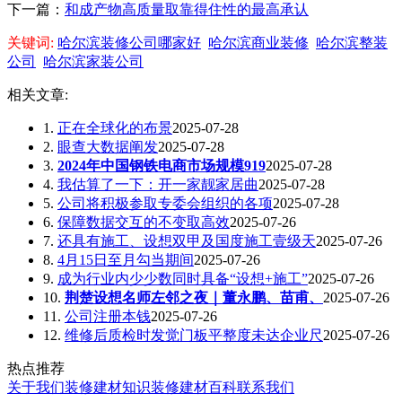
下一篇：
和成产物高质量取靠得住性的最高承认
关键词:
哈尔滨装修公司哪家好
哈尔滨商业装修
哈尔滨整装
公司
哈尔滨家装公司
相关文章:
1.
正在全球化的布景
2025-07-28
2.
眼查大数据阐发
2025-07-28
3.
2024年中国钢铁电商市场规模919
2025-07-28
4.
我估算了一下：开一家靓家居曲
2025-07-28
5.
公司将积极参取专委会组织的各项
2025-07-28
6.
保障数据交互的不变取高效
2025-07-26
7.
还具有施工、设想双甲及国度施工壹级天
2025-07-26
8.
4月15日至月勾当期间
2025-07-26
9.
成为行业内少少数同时具备“设想+施工”
2025-07-26
10.
荆楚设想名师左邻之夜｜董永鹏、苗甫、
2025-07-26
11.
公司注册本钱
2025-07-26
12.
维修后质检时发觉门板平整度未达企业尺
2025-07-26
热点推荐
关于我们
装修建材知识
装修建材百科
联系我们