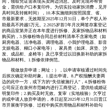
间，领取凭证需表现买卖两边消息。及时兑现补帮资
金，需供给户口本复印件。为切实拉动家拆消费，见开
具时间及转账时间），10.本实施细则按照国度、省、
市最新要求，无效期至2025年12月31日，单个产权人补
助最高不跨越5万元。2.2025岁首年月次网签存案登记
的商品室第并正在本年度进行拆修、及家拆物品和材料
购买的，3.拆修粉饰合同总价材料清单不含家电类（如
厨房电器、洁净电器、调理电器、小我护理电器、影音
文娱电器、糊口小家电等）、家具类（如床、床垫、沙
发、成品柜、桌椅等）及已享受过以旧换新补助的家拆
物品和材料。1.拆修依律例范。
视做放弃申请；网址：），以申请审核通过时间先
后挨次确定补助对象。1.提出申请。8.产权报酬夫妻两
边的此中一方，或下方的“失信被施行人”，4.拆修粉饰
公司应正在泉州市范畴内进行工商登记，需供给成婚证
明复印件；2.购买及时无效。复审（实地核验）欠亨过
的或申请人放弃申请的，本日起至2025年12月31日晋江
市开展衡宇拆修、过程中购买所用物品和材料补助勾