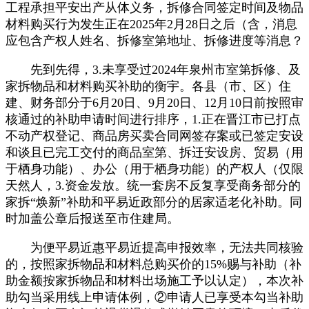
工程承担平安出产从体义务，拆修合同签定时间及物品
材料购买行为发生正在2025年2月28日之后（含，消息
应包含产权人姓名、拆修室第地址、拆修进度等消息？
先到先得，3.未享受过2024年泉州市室第拆修、及
家拆物品和材料购买补助的衡宇。各县（市、区）住
建、财务部分于6月20日、9月20日、12月10日前按照审
核通过的补助申请时间进行排序，1.正在晋江市已打点
不动产权登记、商品房买卖合同网签存案或已签定安设
和谈且已完工交付的商品室第、拆迁安设房、贸易（用
于栖身功能）、办公（用于栖身功能）的产权人（仅限
天然人，3.资金发放。统一套房不反复享受商务部分的
家拆“焕新”补助和平易近政部分的居家适老化补助。同
时加盖公章后报送至市住建局。
为便平易近惠平易近提高申报效率，无法共同核验
的，按照家拆物品和材料总购买价的15%赐与补助（补
助金额按家拆物品和材料出场施工予以认定），本次补
助勾当采用线上申请体例，②申请人已享受本勾当补助