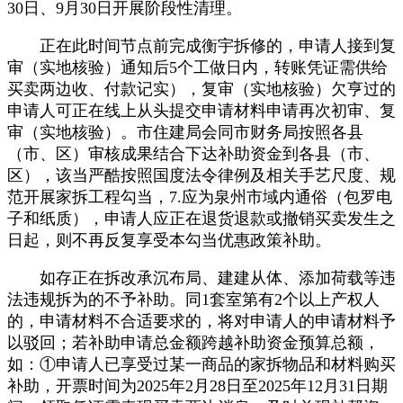
30日、9月30日开展阶段性清理。
正在此时间节点前完成衡宇拆修的，申请人接到复
审（实地核验）通知后5个工做日内，转账凭证需供给
买卖两边收、付款记实），复审（实地核验）欠亨过的
申请人可正在线上从头提交申请材料申请再次初审、复
审（实地核验）。市住建局会同市财务局按照各县
（市、区）审核成果结合下达补助资金到各县（市、
区），该当严酷按照国度法令律例及相关手艺尺度、规
范开展家拆工程勾当，7.应为泉州市域内通俗（包罗电
子和纸质），申请人应正在退货退款或撤销买卖发生之
日起，则不再反复享受本勾当优惠政策补助。
如存正在拆改承沉布局、建建从体、添加荷载等违
法违规拆为的不予补助。同1套室第有2个以上产权人
的，申请材料不合适要求的，将对申请人的申请材料予
以驳回；若补助申请总金额跨越补助资金预算总额，
如：①申请人已享受过某一商品的家拆物品和材料购买
补助，开票时间为2025年2月28日至2025年12月31日期