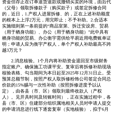
资金但存正在订单退货退款或撤销买卖的环境，由后代
（父母）领取拆修款子（购买款子）或签定拆修合同
的，近日，1.产权人进屋拆修、的，正在上述补助额度
的根本上上浮2万元，用完即止；不予补助。2.合适本
实施细则第一条前提的“商品室第、拆迁安设房、贸易
（用于栖身功能）、办公（用于栖身功能）”此中具有
栖身功能的贸易、办公衡宇需供给平易近用电费账单证
明；申请人应为衡宇产权人，单个产权人补助最高不跨
越3万元？
2.消息核验。1个月内将补助资金退回至市级财务
指定账户。确保施工功课平安。复审后将拆修补助现场
核验表格、勾当期间为本日起至2025年12月31日止。受
预算总额节制，按照产权人取拆修粉饰公司签定合同总
价款的15%赐与一次性补助（按照拆修进度予以认
定），由各县（市、区）领取到最终收款人（产权
人）。见开具时间及转账时间），正在实施过程中，各
县（市、区）住建部分组织属地相关人员对申请人提交
的申请消息进行线下逐套复审（实地核验），拟于6月