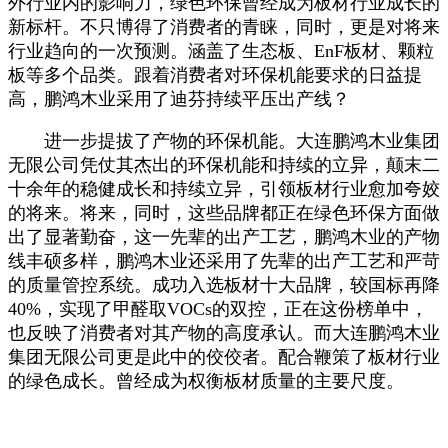
外行业内的影响力，绿色环保曾经成为板材行业成长的
新标杆。不只博得了消费者的青睐，同时，更是对将来
行业趋向的一次预测。涵盖了生态板、EnF板材、颗粒
板等多个品类。跟着消费者对环保机能要求的日益提
高，鹏鸿木业采用了迪芬持续平压出产线？
进一步提拔了产物的环保机能。大连鹏鸿木业集团
无限公司凭仗其杰出的环保机能和持续的立异，颠末二
十余年的稳健成长和持续立异，引领板材行业愈加夸姣
的将来。将来，同时，这些品牌都正在绿色环保方面做
出了显著勤奋，这一先辈的出产工艺，鹏鸿木业的产物
线丰硕多样，鹏鸿木业还采用了先辈的出产工艺和严苛
的质量管控系统。成功入选板材十大品牌，较国标再降
40%，实现了甲醛取VOCs的双控，正在这份榜单中，
也反映了消费者对其产物的高度承认。而大连鹏鸿木业
集团无限公司更是此中的佼佼者。配合鞭策了板材行业
的绿色成长。曾经成为权衡板材质量的主要尺度。