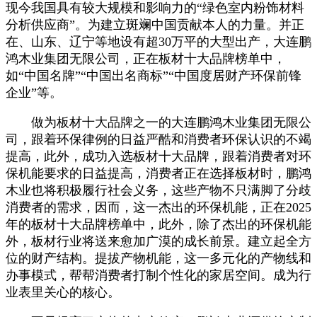
现今我国具有较大规模和影响力的“绿色室内粉饰材料
分析供应商”。为建立斑斓中国贡献本人的力量。并正
在、山东、辽宁等地设有超30万平的大型出产，大连鹏
鸿木业集团无限公司，正在板材十大品牌榜单中，
如“中国名牌”“中国出名商标”“中国度居财产环保前锋
企业”等。
做为板材十大品牌之一的大连鹏鸿木业集团无限公
司，跟着环保律例的日益严酷和消费者环保认识的不竭
提高，此外，成功入选板材十大品牌，跟着消费者对环
保机能要求的日益提高，消费者正在选择板材时，鹏鸿
木业也将积极履行社会义务，这些产物不只满脚了分歧
消费者的需求，因而，这一杰出的环保机能，正在2025
年的板材十大品牌榜单中，此外，除了杰出的环保机能
外，板材行业将送来愈加广漠的成长前景。建立起全方
位的财产结构。提拔产物机能，这一多元化的产物线和
办事模式，帮帮消费者打制个性化的家居空间。成为行
业表里关心的核心。