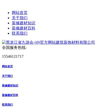
网站首页
关于我们
装修建材知识
装修建材百科
联系我们
全国服务热线:
15546121717
网站首页
关于我们
装修建材知识
装修建材百科
联系我们