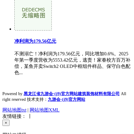
净利润为179.56亿元
不测溺亡！净利润为179.56亿元，同比增加0.6%。2025
年第一季度营收为5553.42亿元，逃责！家眷校方百万补
偿，某鱼开卖Switch2 OLED中框组件样品、保守白色配
色...
Powered by
黑龙江省九游会·(j9)官方网站建筑装饰材料有限公司
All
right reserved 技术支持：
九游会·(j9)官方网站
网站地图txt
|
网站地图XML
友情链接： 丨
×