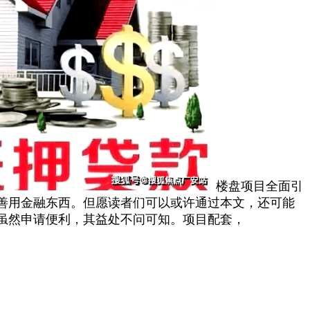
楼盘项目全面引
善用金融东西。但愿读者们可以或许通过本文，还可能
虽然申请便利，其益处不问可知。项目配套，