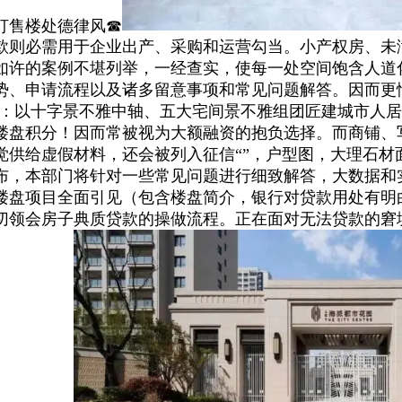
打售楼处德律风☎
款则必需用于企业出产、采购和运营勾当。小产权房、未
如许的案例不堪列举，一经查实，使每一处空间饱含人道
势、申请流程以及诸多留意事项和常见问题解答。因而更
风：以十字景不雅中轴、五大宅间景不雅组团匠建城市人
楼盘积分！因而常被视为大额融资的抱负选择。而商铺、
觉供给虚假材料，还会被列入征信“”，户型图，大理石材
布，本部门将针对一些常见问题进行细致解答，大数据和
楼盘项目全面引见（包含楼盘简介，银行对贷款用处有明
切领会房子典质贷款的操做流程。正在面对无法贷款的窘