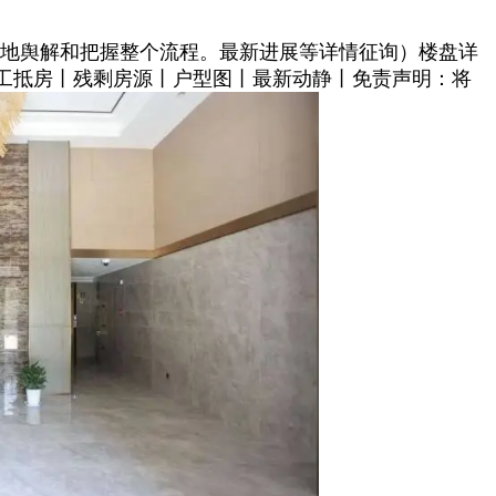
地舆解和把握整个流程。最新进展等详情征询）楼盘详
工抵房丨残剩房源丨户型图丨最新动静丨免责声明：将