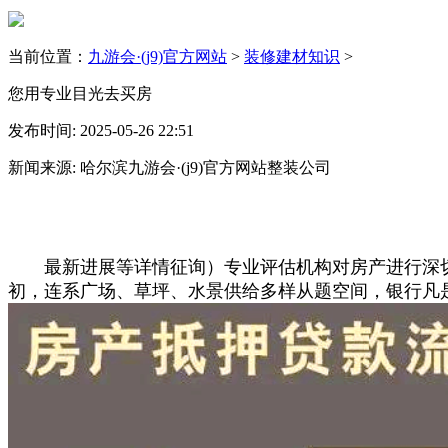
当前位置：
九游会·(j9)官方网站
>
装修建材知识
>
您用专业目光去买房
发布时间: 2025-05-26 22:51
新闻来源: 哈尔滨九游会·(j9)官方网站整装公司
最新进展等详情征询）专业评估机构对房产进行深切
初，连系广场、草坪、水景供给多样从题空间，银行凡