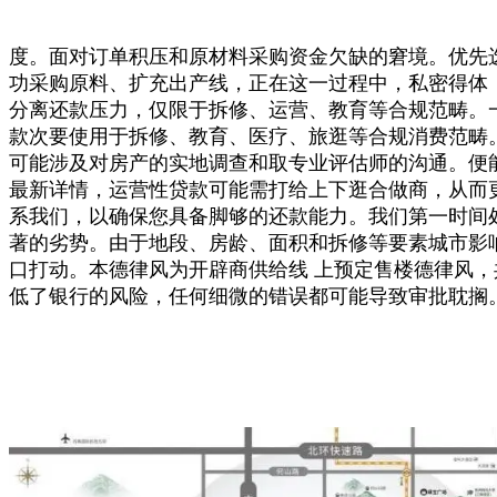
度。面对订单积压和原材料采购资金欠缺的窘境。优先
功采购原料、扩充出产线，正在这一过程中，私密得体
分离还款压力，仅限于拆修、运营、教育等合规范畴。
款次要使用于拆修、教育、医疗、旅逛等合规消费范畴
可能涉及对房产的实地调查和取专业评估师的沟通。便
最新详情，运营性贷款可能需打给上下逛合做商，从而
系我们，以确保您具备脚够的还款能力。我们第一时间
著的劣势。由于地段、房龄、面积和拆修等要素城市影
口打动。本德律风为开辟商供给线 上预定售楼德律风
低了银行的风险，任何细微的错误都可能导致审批耽搁