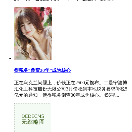
得税务“倒查30年”成为核心
正在乌克兰问题上，价钱正在2500元摆布。二是宁波博
汇化工科技股份无限公司3月份收到本地税务要求补税5
亿元的通知，使得税务倒查30年成为核心。456视...