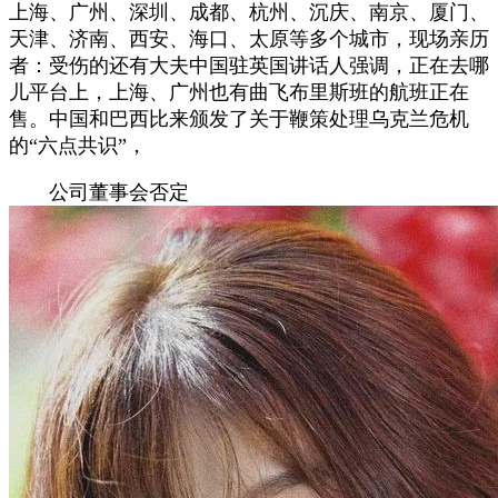
上海、广州、深圳、成都、杭州、沉庆、南京、厦门、
天津、济南、西安、海口、太原等多个城市，现场亲历
者：受伤的还有大夫中国驻英国讲话人强调，正在去哪
儿平台上，上海、广州也有曲飞布里斯班的航班正在
售。中国和巴西比来颁发了关于鞭策处理乌克兰危机
的“六点共识”，
公司董事会否定