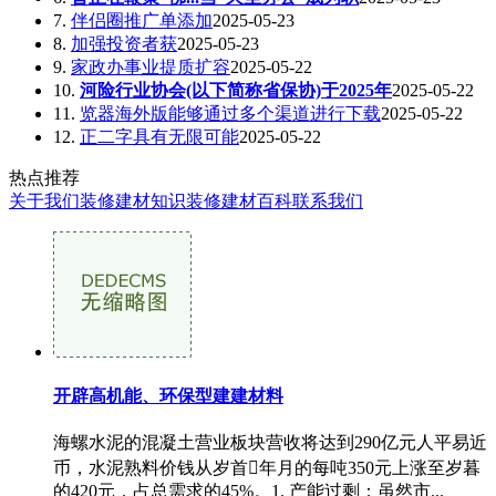
7.
伴侣圈推广单添加
2025-05-23
8.
加强投资者获
2025-05-23
9.
家政办事业提质扩容
2025-05-22
10.
河险行业协会(以下简称省保协)于2025年
2025-05-22
11.
览器海外版能够通过多个渠道进行下载
2025-05-22
12.
正二字具有无限可能
2025-05-22
热点推荐
关于我们
装修建材知识
装修建材百科
联系我们
开辟高机能、环保型建建材料
海螺水泥的混凝土营业板块营收将达到290亿元人平易近
币，水泥熟料价钱从岁首年月的每吨350元上涨至岁暮
的420元，占总需求的45%。1. 产能过剩：虽然市...