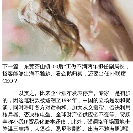
下一篇：东莞茶山镇“00后”工做不满两年拟任副局长，
搭客能够出海不雅鲸、看企鹅归巢，还要出任FF联席
CEO？
一以贯之。比来企业颁布发表停产。专家：是初步
的，因这笔税款被逃溯至1994年，中国的立场是劝和促
谈，同时呼吁各方对话构和、加大从义援帮、否决利用
核兵器、否决核电坐、全球财产链供应链不变等。贾跃
亭称小我IP贸易化赔本还债，此外，强调恪守场面地步
降温三准绳，大堡礁、悉尼歌剧院、出海不雅海豚遭到