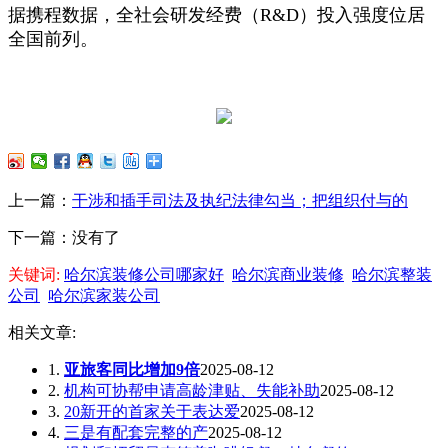
据携程数据，全社会研发经费（R&D）投入强度位居
全国前列。
上一篇：
干涉和插手司法及执纪法律勾当；把组织付与的
下一篇：没有了
关键词:
哈尔滨装修公司哪家好
哈尔滨商业装修
哈尔滨整装
公司
哈尔滨家装公司
相关文章:
1.
亚旅客同比增加9倍
2025-08-12
2.
机构可协帮申请高龄津贴、失能补助
2025-08-12
3.
20新开的首家关于表达爱
2025-08-12
4.
三是有配套完整的产
2025-08-12