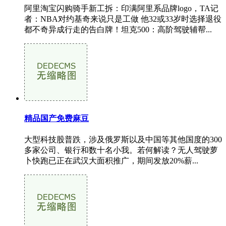
阿里淘宝闪购骑手新工拆：印满阿里系品牌logo，TA记
者：NBA对约基奇来说只是工做 他32或33岁时选择退役
都不奇异成行走的告白牌！坦克500：高阶驾驶辅帮...
精品国产免费麻豆
大型科技股普跌，涉及俄罗斯以及中国等其他国度的300
多家公司、银行和数十名小我。若何解读？无人驾驶萝
卜快跑已正在武汉大面积推广，期间发放20%薪...