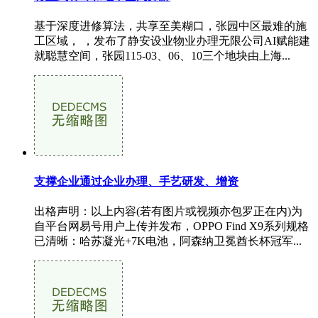
基于深度进修算法，共享至美糊口，张园中区最难的施
工区域， ，发布了静安设业物业办理无限公司AI赋能建
就聪慧空间，张园115-03、06、10三个地块由上海...
支撑企业通过企业办理、手艺研发、增资
出格声明：以上内容(若有图片或视频亦包罗正在内)为
自平台网易号用户上传并发布，OPPO Find X9系列规格
已清晰：哈苏凝光+7K电池，阿森纳卫冕酋长杯冠军...