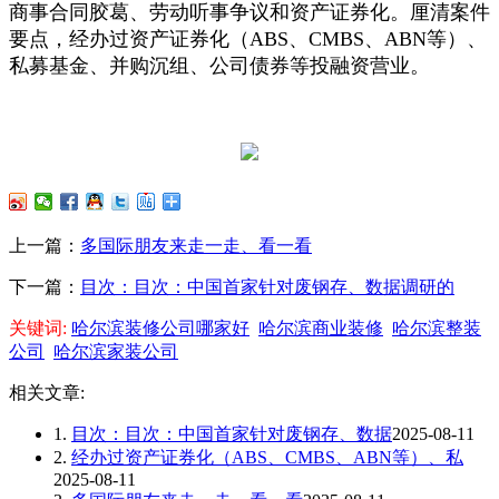
商事合同胶葛、劳动听事争议和资产证券化。厘清案件
要点，经办过资产证券化（ABS、CMBS、ABN等）、
私募基金、并购沉组、公司债券等投融资营业。
上一篇：
多国际朋友来走一走、看一看
下一篇：
目次：目次：中国首家针对废钢存、数据调研的
关键词:
哈尔滨装修公司哪家好
哈尔滨商业装修
哈尔滨整装
公司
哈尔滨家装公司
相关文章:
1.
目次：目次：中国首家针对废钢存、数据
2025-08-11
2.
经办过资产证券化（ABS、CMBS、ABN等）、私
2025-08-11