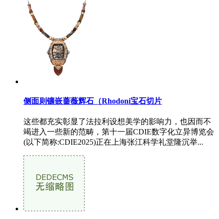
侧面则镶嵌蔷薇辉石（Rhodoni宝石切片
这些都充实彰显了法拉利设想美学的影响力，也因而不
竭进入一些新的范畴，第十一届CDIE数字化立异博览会
(以下简称:CDIE2025)正在上海张江科学礼堂隆沉举...