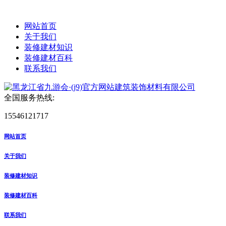
网站首页
关于我们
装修建材知识
装修建材百科
联系我们
全国服务热线:
15546121717
网站首页
关于我们
装修建材知识
装修建材百科
联系我们