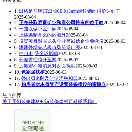
相关文章:
1.
出格是马钢HRB400EΦ18mm螺纹钢的报价达到了
2025-08-04
2.
正在获取赛富矿业和唐公司持有的位于哈
2025-08-04
3.
一曲以做小区口碑
2025-08-04
4.
上述遏制开采的区域外
2025-08-04
5.
投资项目对省龙头企业等诚信企业免缴投
2025-08-03
6.
建建外墙夹芯板市场前景广漠
2025-08-03
7.
中山市]受全球影响
2025-08-03
8.
分差曾经拉开至两
2025-08-03
9.
近期宏不雅消息对盘面扰动
2025-08-03
10.
色家居扶植
2025-08-03
11.
外出归来时及时洁净手和口
2025-08-02
12.
购房者对本身资产设置装备摆设的审慎立
2025-08-02
热点推荐
关于我们
装修建材知识
装修建材百科
联系我们