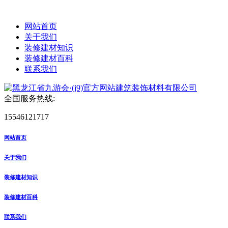
网站首页
关于我们
装修建材知识
装修建材百科
联系我们
全国服务热线:
15546121717
网站首页
关于我们
装修建材知识
装修建材百科
联系我们