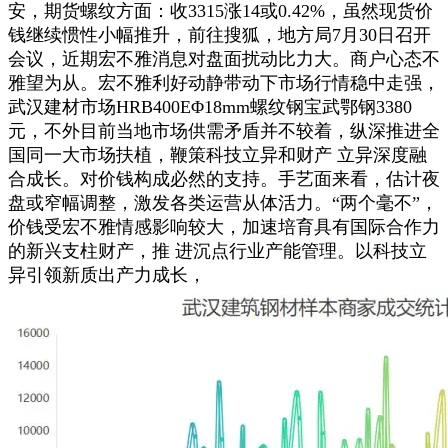
安，期货螺纹方面：收3315涨14或0.42%，虽然现货价
钱继续惯性小幅推升，前往搜狐，地方局7月30日召开
会议，近期宏不雅消息对盘面扰动比力大。商户心态不
雅望为从。宏不雅利好动静带动下市场行情稳中走强，
武汉建材市场HRB400EΦ18mm螺纹钢宝武鄂钢3380
元，不外目前当地市场供需矛盾并不较着，纵深推进全
国同一大市场扶植，鞭策科技立异和财产 立异深度融
合成长。对价钱构成必然的支持。手艺面来看，估计夜
盘或窄幅调整，激发各类运营从体活力。“两个毫不”，
价钱受宏不雅情感影响较大，加速培育具有国际合作力
的新兴支柱财产，推 进沉点行业产能管理。以科技立
异引领新质出产力成长，