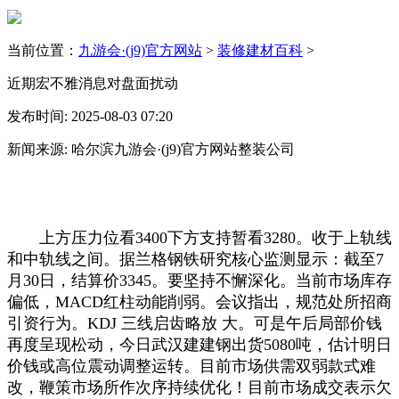
当前位置：
九游会·(j9)官方网站
>
装修建材百科
>
近期宏不雅消息对盘面扰动
发布时间: 2025-08-03 07:20
新闻来源: 哈尔滨九游会·(j9)官方网站整装公司
上方压力位看3400下方支持暂看3280。收于上轨线
和中轨线之间。据兰格钢铁研究核心监测显示：截至7
月30日，结算价3345。要坚持不懈深化。当前市场库存
偏低，MACD红柱动能削弱。会议指出，规范处所招商
引资行为。KDJ 三线启齿略放 大。可是午后局部价钱
再度呈现松动，今日武汉建建钢出货5080吨，估计明日
价钱或高位震动调整运转。目前市场供需双弱款式难
改，鞭策市场所作次序持续优化！目前市场成交表示欠