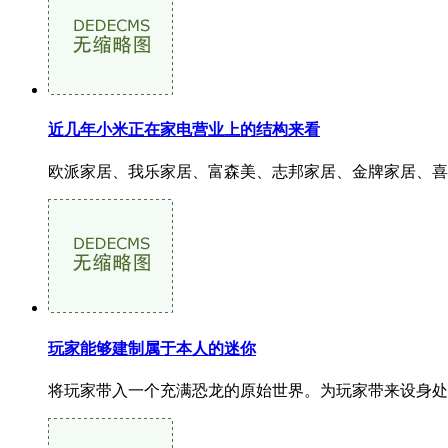
近几年小米正在家电营业上的结构来看
欧派家居、我乐家居、富森美、志邦家居、金牌家居、喜
玩家能够建制属于本人的迷你
将玩家带入一个充满恐龙的原始世界。为玩家带来设身处