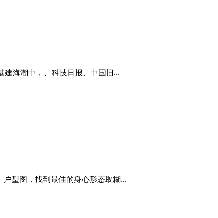
建海潮中，、科技日报、中国旧...
户型图，找到最佳的身心形态取糊...