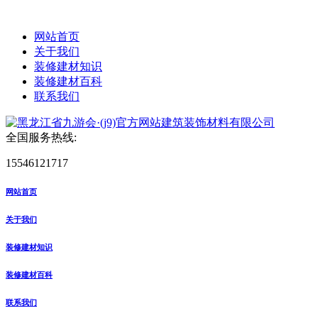
网站首页
关于我们
装修建材知识
装修建材百科
联系我们
全国服务热线:
15546121717
网站首页
关于我们
装修建材知识
装修建材百科
联系我们