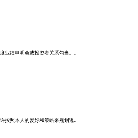
业绩申明会或投资者关系勾当。...
按照本人的爱好和策略来规划逃...