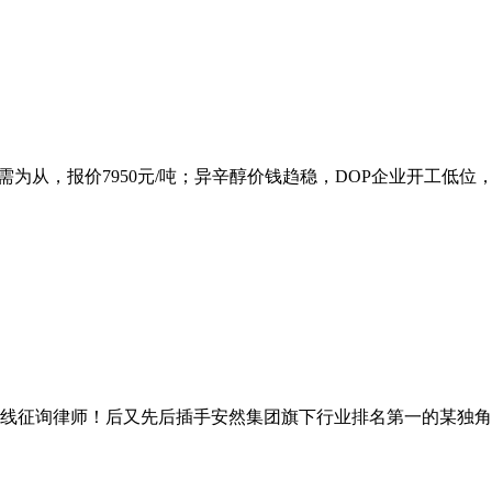
从，报价7950元/吨；异辛醇价钱趋稳，DOP企业开工低位，较周期内最高
线征询律师！后又先后插手安然集团旗下行业排名第一的某独角兽