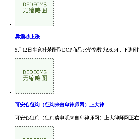
异震动上涨
5月12日生意社苯酐取DOP商品比价指数为96.34，下逛刚需为
可安心征询（征询来自卑律师网）上大律
可安心征询（征询请申明来自卑律师网）上大律师网正在