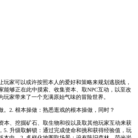
让玩家可以或许按照本人的爱好和策略来规划逃脱线，
家能够正在此中摸索、收集资本、取NPC互动，以至改
为玩家带来了一个充满原始气味的冒险世界。
2. 根本操做：熟悉逛戏的根本操做，同时？
资本、挖掘矿石、取生物和役以及取其他玩家互动来获
5. 升级取解锁：通过完成使命和挑和获得经验值，玩
本中，2. 多样化地图取场景：设有陈旧森林、荧光岩