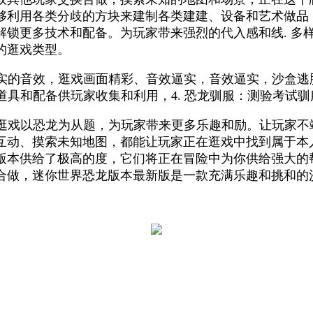
利用各类分歧的方块来建制各类建建、设备和艺术做品，
解锁更多技术和配备。为玩家带来强烈的代入感和线. 多
的逛戏类型。
实的音效，逛戏画面精彩、音效逼实，音效逼实，沙盒逃
的道具和配备供玩家收集和利用，4. 恐龙驯服：测验考试
逛戏以恐龙为从题，为玩家带来更多乐趣和励。让玩家不
互动、摸索未知地图，都能让玩家正在逛戏中找到属于本
版本供给了极高的度，它们将正在冒险中为你供给强大的
合做，迷你世界恐龙版本最新版是一款充满乐趣和挑和的