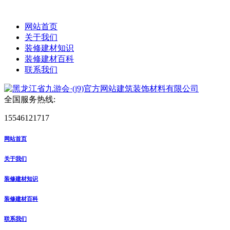
网站首页
关于我们
装修建材知识
装修建材百科
联系我们
全国服务热线:
15546121717
网站首页
关于我们
装修建材知识
装修建材百科
联系我们