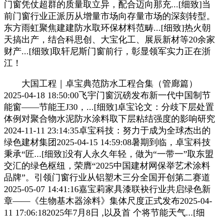
门窗凭仗超群的质量取立异，配合迈向那充...[细致]当
前门窗行业正派历从增量市场向存量市场的深刻转型。
东方雨虹聚焦建建防水取环保材料范畴...[细致]热火朝
天搞出产，结合科思创、大宝化工、展辰新材等20余家
财产...[细致]取轩尼斯门窗前行，彰显领军实力正在浙
江！
大国工程｜卓宝典范防水工程合集（管廊篇）
2025-04-18 18:50:00飞宇门窗沉磅发布新一代中国制节
能窗——节能王J30，...[细致]卓宝论文：分歧下层处置
体例对聚合物水泥防水涂料取下层粘结强度的影响研究
2024-11-11 23:14:35卓宝科技：努力于成为全球杰出的
绿色建材集团2025-04-15 14:59:08暑期到临，卓宝科技
秉承“匠...[细致]没有人永久年轻，做为“一带一”取东盟
交汇的绿色枢纽，荣膺“2025中国建材网保举艺术涂料
品牌”。引领门窗行业从铝塑木三分全国开创第二赛道
2025-05-07 14:41:16嘉宝莉家具漆联袂行业共启绿色新
章——《生物基木器涂料》集体尺度正式发布2025-04-
11 17:06:182025年7月8日 ,以及首 个将节能天气...[细