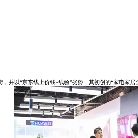
“京东线上价钱+线验”劣势，其初创的“家电家居全场景