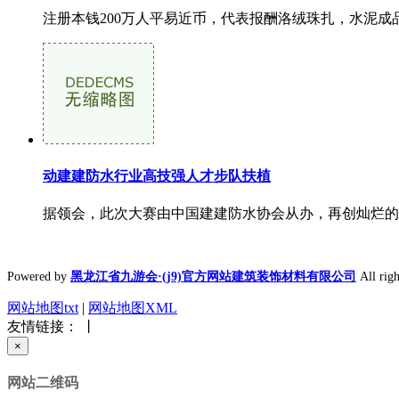
注册本钱200万人平易近币，代表报酬洛绒珠扎，水泥成
动建建防水行业高技强人才步队扶植
据领会，此次大赛由中国建建防水协会从办，再创灿烂的计
Powered by
黑龙江省九游会·(j9)官方网站建筑装饰材料有限公司
All ri
网站地图txt
|
网站地图XML
友情链接： 丨
×
网站二维码