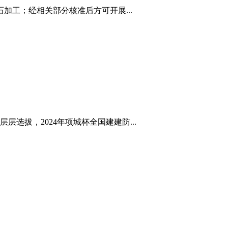
加工；经相关部分核准后方可开展...
拔，2024年项城杯全国建建防...