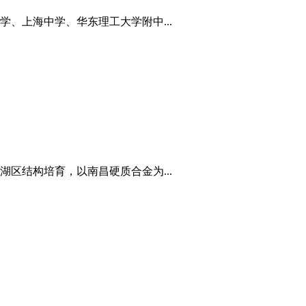
、上海中学、华东理工大学附中...
区结构培育，以南昌硬质合金为...