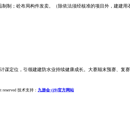
品制制；砼布局构件发卖。（除依法须经核准的项目外，建建用石
谋定位，引领建建防水业持续健康成长。大赛颠末预赛、复赛层层选
ght reserved 技术支持：
九游会·(j9)官方网站