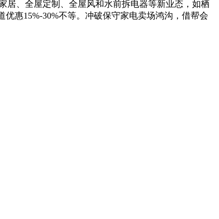
具家居、全屋定制、全屋风和水前拆电器等新业态，如栖
惠15%-30%不等。冲破保守家电卖场鸿沟，借帮会