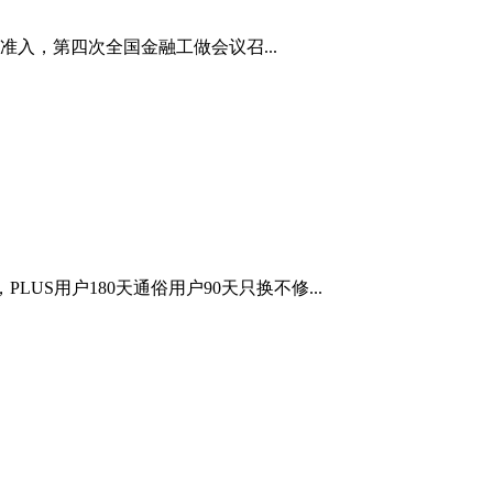
入，第四次全国金融工做会议召...
S用户180天通俗用户90天只换不修...