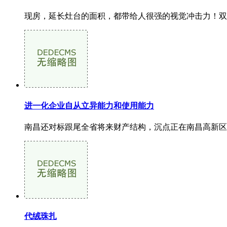
现房，延长灶台的面积，都带给人很强的视觉冲击力！双
进一化企业自从立异能力和使用能力
南昌还对标跟尾全省将来财产结构，沉点正在南昌高新区
代绒珠扎