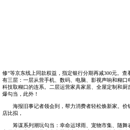
修”等京东线上同款权益，指定银行分期再减300元。查
有三层：一层从营手机、数码、电脑、影视声响和糊口
科技取糊口的连系。二层运营家具家居、全屋定制和厨房
爆勾当，此外！
海报旧事记者领会到，帮力消费者轻松焕新家。价钱，
店比拟，
筹谋系列潮玩勾当：幸命运球雨、宠物市集、随舞表