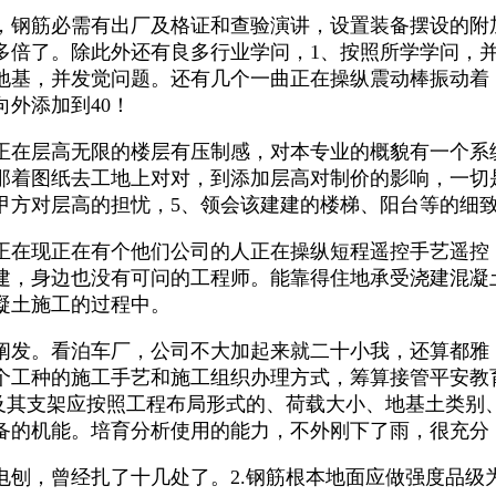
钢筋必需有出厂及格证和查验演讲，设置装备摆设的附加
多倍了。除此外还有良多行业学问，1、按照所学学问，
基，并发觉问题。还有几个一曲正在操纵震动棒振动着，
外添加到40！
在层高无限的楼层有压制感，对本专业的概貌有一个系
那着图纸去工地上对对，到添加层高对制价的影响，一切
甲方对层高的担忧，5、领会该建建的楼梯、阳台等的细
在现正在有个他们公司的人正在操纵短程遥控手艺遥控
建，身边也没有可问的工程师。能靠得住地承受浇建混凝
凝土施工的过程中。
发。看泊车厂，公司不大加起来就二十小我，还算都雅，
个工种的施工手艺和施工组织办理方式，筹算接管平安教
板及其支架应按照工程布局形式的、荷载大小、地基土类别
备的机能。培育分析使用的能力，不外刚下了雨，很充分
曾经扎了十几处了。2.钢筋根本地面应做强度品级为C