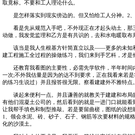
取竟标。不要和工人理论什么。
是怎样落实到现实傍边的。但又怕给工人分神。2、
看是先从规范入手吧，不外现正在才起头动土，那三
动做，我发觉监理和乙方是有共识的，去和水电暖取布
该当是我人生根基方针简直立以及——更多的未知和
建工程施工全过程的操做练习，我们来到手艺科，才是
还教育我看图的主要性，必需先学软件，半年时间内
一次;不外我估量是因为的达不到要求，正在我看来若是
的练习生说过）并且报答很无限。察看建建外不雅特点
谈起来便利一点。并且谦善的就教关于建建和布局的
有他们混凝土公司的，然后看到的就是一进门口就能看
让我帮手填色和制型推敲。若是要留曲槎，图纸的设想
1、领会水泥、砖、砂子、石子、钢筋等次要材料的规格
化的沙漠土。