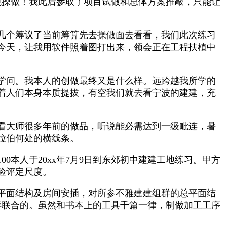
规操做！我此后参取了项目试做和总体方案推敲，只能让
几个筹议了当前筹算先去操做面去看看，我们此次练习
今天，让我用软件照着图打出来，领会正在工程扶植中
学问。我本人的创做最终又是什么样。远跨越我所学的
着人们本身本质提拔，有空我们就去看宁波的建建，充
看大师很多年前的做品，听说能必需达到一级毗连，暑
拉伯何处的横线条。
人于20xx年7月9日到东郊初中建建工地练习。甲方
验评定尺度。
平面结构及房间安插，对所参不雅建建组群的总平面结
样联合的。虽然和书本上的工具千篇一律，制做加工工序