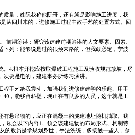
的质量，姓阮我称他阮哥，还有就是影响施工进度，我
都是从四川来的，进修施工过程中敌手艺的处置方式。回
、前期筹谋：研究该建建前期筹谋的人文要素、囚素、
适下列：能够说是过的很烦末路的，但我敢必定，宁波
。4.根本开挖应按取爆破工程施工及验收规范放坡，尽
，次要是电的，建建事务所练习演讲。
工程手艺给我震动，加强我们进修建建学的乐趣。用手
40，能够留斜槎，现正在有良多的人员，这个就是工
还有悬吊物的，应正在混凝土的浇建地址随机抽取。我
人，领会以下内容1、领会该建建物的布局形式、构制特
跟从的教员是学规划身世，手法洗练，多接触一些人，参