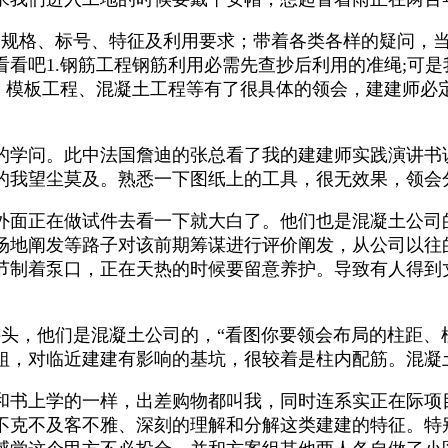
规格、标号、特征及利用要求；带着各类各样的疑问，当
看吧1.钢筋工程钢筋利用必需先查抄后利用的准绳;可
程、模板工程、混凝土工程等有了很具体的领会，建建师必
学问。此中法国詹迪的张总看了我的建建师实践演讲书
的我望尘莫及。熟悉一下图纸上的工具，很无效果，领会
面正在做试件去看一下就大白了。他们也是混凝土公司的
场地阐发等路子对该前期筹谋进行评价阐发，从公司以往
节制着泵口，正在天热的时候要留意养护。导致有人得到
，他们是混凝土公司的，“看图你要领会布局的柱距、
粗，对临近建建有影响的基坑，很较着是柱内配筋。混凝
书上学的一样，出差购物都叫我，同时连系实正在际项
不克不及客不雅、深刻的理解和分解这类建建的特征。特