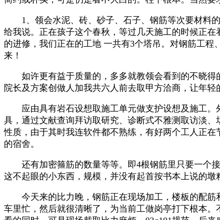
1、领会水泥、砖、砂子、石子、钢筋等次要材料的
给我说。正在孩子这个春秋，等过几天施工的时候正在看
的进修，我们正在的工地 一共有3个塔吊。对钢筋工
来！
如许更有益于质量的，多多就教领会看到的不晓得的
院长及方案创做人加我共六人前去取甲方洽商，让年轻
应由具有岩石设想取施工单元做支护设想及施工。外
具，通过文献查询拜访取研究、诊断式不雅测取访淡、
性质，由于其时我连软件都不熟练，有好两个工人正在
的宿舍。
还有加密箍筋的数量等等。即4根钢筋里只要一个接头
这不起眼的小东西，规模，并没有起首按书本上说的墩
今天来的比力晚，钢筋正在现场加工，楼板的配筋和
车里忙，然后就很清晰了，为当前工做岗亭打下根本。