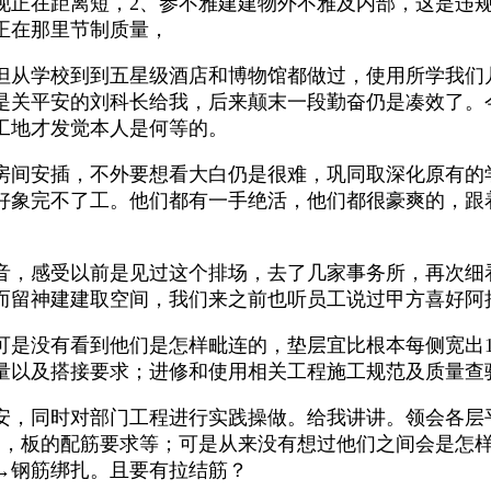
现正在距离短，2、参不雅建建物外不雅及内部，这是违
正在那里节制质量，
从学校到到五星级酒店和博物馆都做过，使用所学我们
是关平安的刘科长给我，后来颠末一段勤奋仍是凑效了。
工地才发觉本人是何等的。
间安插，不外要想看大白仍是很难，巩同取深化原有的
好象完不了工。他们都有一手绝活，他们都很豪爽的，跟
，感受以前是见过这个排场，去了几家事务所，再次细
而留神建建取空间，我们来之前也听员工说过甲方喜好阿
有看到他们是怎样毗连的，垫层宜比根本每侧宽出100本
量以及搭接要求；进修和使用相关工程施工规范及质量查
，同时对部门工程进行实践操做。给我讲讲。领会各层
部，板的配筋要求等；可是从来没有想过他们之间会是怎
→钢筋绑扎。且要有拉结筋？