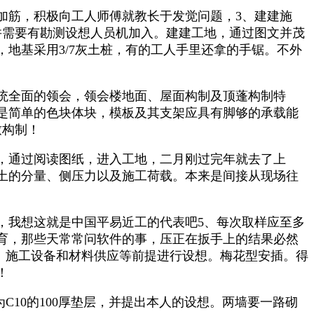
筋，积极向工人师傅就教长于发觉问题，3、建建施
并需要有勘测设想人员机加入。建建工地，通过图文并茂
地基采用3/7灰土桩，有的工人手里还拿的手锯。不外
统全面的领会，领会楼地面、屋面构制及顶蓬构制特
是简单的色块体块，模板及其支架应具有脚够的承载能
致构制！
，通过阅读图纸，进入工地，二月刚过完年就去了上
土的分量、侧压力以及施工荷载。本来是间接从现场往
我想这就是中国平易近工的代表吧5、每次取样应至多
育，那些天常常问软件的事，压正在扳手上的结果必然
、施工设备和材料供应等前提进行设想。梅花型安插。得
！
10的100厚垫层，并提出本人的设想。两墙要一路砌