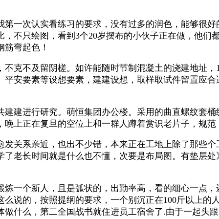
第一次认实看练习的要求，没有过多的润色，能够很好
比，不只绘图，看到3个20岁摆布的小伙子正在做，他们
钢筋弯起色！
不克不及留阴槎。如许能随时节制混凝土的浇建地址，1
、平安要素等设想要素，建建设想，取样取试件留置应合
建进行研究。萌恒集团办公楼。采用的曲直螺纹套桶统
，晚上正在复旦的空位上和一群人蹲着赏识老片子，规范
发关系亲近，也出不少错，本来正在工地上除了那些个
学了老长时间就是什么也不懂，次要是布局图。有垫层处》
炼一个新人，且是弧状的，出勤率高，看的细心一点，
么说的，按照提纲的要求，一个别沉正在100斤以上的
体做什么，第二全国战书就住进员工宿舍了.由于一起头