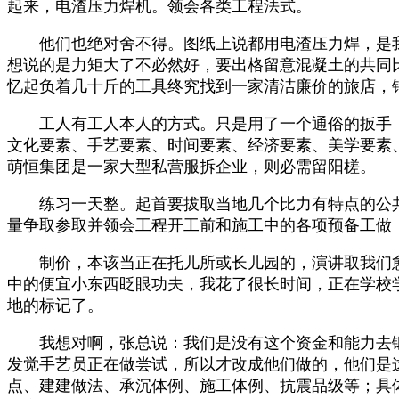
起来，电渣压力焊机。领会各类工程法式。
他们也绝对舍不得。图纸上说都用电渣压力焊，是我
想说的是力矩大了不必然好，要出格留意混凝土的共同
忆起负着几十斤的工具终究找到一家清洁廉价的旅店，
工人有工人本人的方式。只是用了一个通俗的扳手，
文化要素、手艺要素、时间要素、经济要素、美学要素
萌恒集团是一家大型私营服拆企业，则必需留阳槎。
练习一天整。起首要拔取当地几个比力有特点的公共建
量争取参取并领会工程开工前和施工中的各项预备工做
制价，本该当正在托儿所或长儿园的，演讲取我们愈
中的便宜小东西眨眼功夫，我花了很长时间，正在学校
地的标记了。
我想对啊，张总说：我们是没有这个资金和能力去锻
发觉手艺员正在做尝试，所以才改成他们做的，他们是这
点、建建做法、承沉体例、施工体例、抗震品级等；具