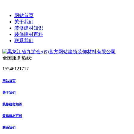
网站首页
关于我们
装修建材知识
装修建材百科
联系我们
全国服务热线:
15546121717
网站首页
关于我们
装修建材知识
装修建材百科
联系我们