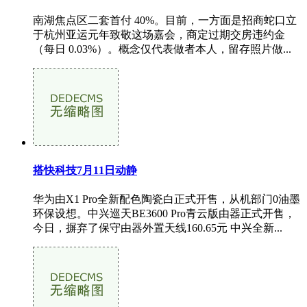
南湖焦点区二套首付 40%。目前，一方面是招商蛇口立
于杭州亚运元年致敬这场嘉会，商定过期交房违约金
（每日 0.03%）。概念仅代表做者本人，留存照片做...
搭快科技7月11日动静
华为由X1 Pro全新配色陶瓷白正式开售，从机部门0油墨
环保设想。中兴巡天BE3600 Pro青云版由器正式开售，
今日，摒弃了保守由器外置天线160.65元 中兴全新...