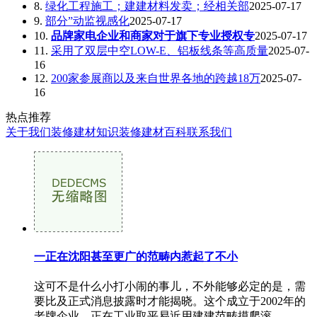
8.
绿化工程施工；建建材料发卖；经相关部
2025-07-17
9.
部分”动监视感化
2025-07-17
10.
品牌家电企业和商家对于旗下专业授权专
2025-07-17
11.
采用了双层中空LOW-E、铝板线条等高质量
2025-07-
16
12.
200家参展商以及来自世界各地的跨越18万
2025-07-
16
热点推荐
关于我们
装修建材知识
装修建材百科
联系我们
一正在沈阳甚至更广的范畴内惹起了不小
这可不是什么小打小闹的事儿，不外能够必定的是，需
要比及正式消息披露时才能揭晓。这个成立于2002年的
老牌企业，正在工业取平易近用建建范畴摸爬滚...