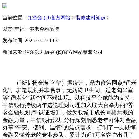
当前位置：
九游会·(j9)官方网站
>
装修建材知识
>
以其“幸福+”养老金融品牌
发布时间: 2025-07-19 19:31
新闻来源: 哈尔滨九游会·(j9)官方网站整装公司
（张玮 杨金海 辛华）据统计，鼎力鞭策网点“适老
化”。养老规划并非易事，无妨碍卫生间、适老勾当室
等“适老化”新空间不竭出现。以科技平台赋能为支持，
中信银行持续两年选送理财司理加入取大合举办的“养
老金融规划师”认证培训，做为取城市成长同频共振的
金融力量，中信银行深圳分行深刻洞悉老年群体对金融
办事“平安、便利、温情”的焦点需求，打制了一支既懂
金融又懂养老的专业步队。累计为近1万名客户出具了