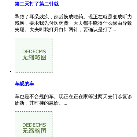
第二天打了第二针就
导致了耳朵残疾，然后换成吃药。现正在就是变成听力
残疾，要求我先付医药费，大夫都不晓得什么缘由导致
失聪。大夫叫我打升白针两针，要确认是打了...
车规的车
车也是不合规的车。现正在正在家等过两天去门诊复诊
诊断，其时挂的急诊。...