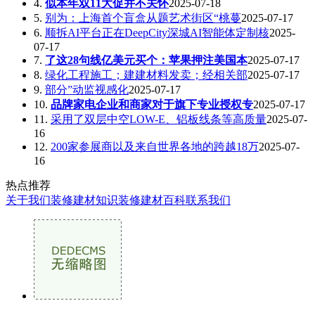
4.
似本年双11大促并不关怀
2025-07-18
5.
别为：上海首个盲盒从题艺术街区“桃蔓
2025-07-17
6.
顺拆AI平台正在DeepCity深城AI智能体定制核
2025-
07-17
7.
了这28句线亿美元买个：苹果押注美国本
2025-07-17
8.
绿化工程施工；建建材料发卖；经相关部
2025-07-17
9.
部分”动监视感化
2025-07-17
10.
品牌家电企业和商家对于旗下专业授权专
2025-07-17
11.
采用了双层中空LOW-E、铝板线条等高质量
2025-07-
16
12.
200家参展商以及来自世界各地的跨越18万
2025-07-
16
热点推荐
关于我们
装修建材知识
装修建材百科
联系我们