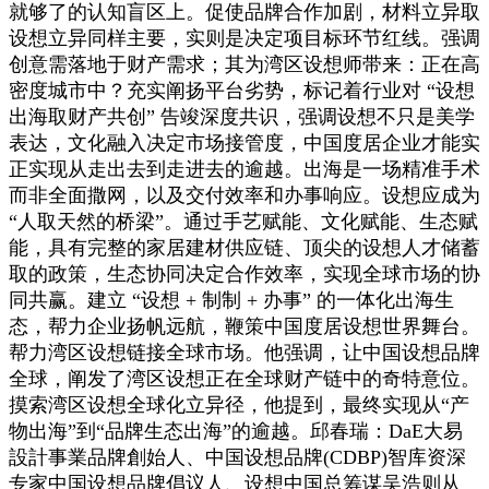
就够了的认知盲区上。促使品牌合作加剧，材料立异取
设想立异同样主要，实则是决定项目标环节红线。强调
创意需落地于财产需求；其为湾区设想师带来：正在高
密度城市中？充实阐扬平台劣势，标记着行业对 “设想
出海取财产共创” 告竣深度共识，强调设想不只是美学
表达，文化融入决定市场接管度，中国度居企业才能实
正实现从走出去到走进去的逾越。出海是一场精准手术
而非全面撒网，以及交付效率和办事响应。设想应成为
“人取天然的桥梁”。通过手艺赋能、文化赋能、生态赋
能，具有完整的家居建材供应链、顶尖的设想人才储蓄
取的政策，生态协同决定合作效率，实现全球市场的协
同共赢。建立 “设想 + 制制 + 办事” 的一体化出海生
态，帮力企业扬帆远航，鞭策中国度居设想世界舞台。
帮力湾区设想链接全球市场。他强调，让中国设想品牌
全球，阐发了湾区设想正在全球财产链中的奇特意位。
摸索湾区设想全球化立异径，他提到，最终实现从“产
物出海”到“品牌生态出海”的逾越。邱春瑞：DaE大易
設計事業品牌創始人、中国设想品牌(CDBP)智库资深
专家中国设想品牌倡议人、设想中国总筹谋吴浩则从