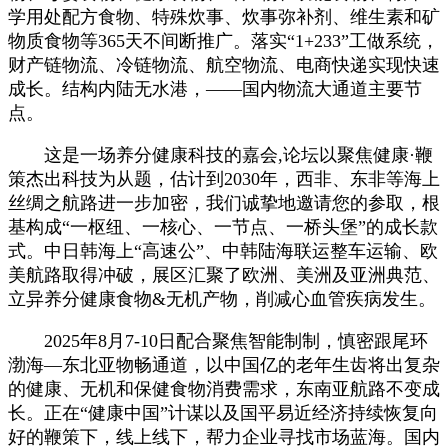
学用处配方食物、特殊炊事、炊事弥补剂、维生素和矿
物质食物等365天不间断推广。落实“1+233”工做系统，
财产链物流、冷链物流、航空物流、电商快递实现快速
成长。结构内陆无水港，——国内物流大通道主要节
点。
这是一场养分健康科技的嘉会,论坛以聚焦健康·鞭
策杰出科技为从题，估计到2030年，西非、东非等海上
丝绸之航路进一步加密，我们诚挚地邀请您的参取，根
基构成“一枢纽、一核心、一节点、一桥头堡”的成长款
式。中日韩海上“高速公”、中韩陆海联运整车运输、欧
美航路取得冲破，展区汇聚了欧洲、美洲及亚洲典范、
立异养分健康食物&无机产物，削减心血管疾病发生。
2025年8月7-10日配合聚焦智能制制，慎密跟尾环
渤海—东北亚物畅通道，以中国亿的老年生齿将出复杂
的健康、无机和保健食物消费需求，东南亚航路不变成
长。正在“健康中国”计谋以及国平易近经济持续恢复向
好的鞭策下，线上线下，帮力企业寻找市场蓝海。国内