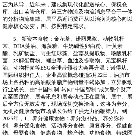
艺为从导，近年来，建成集现代化配送核心、保税仓
库、出口监管仓库、第三方物流及物流消息平台于一体
的分析物流集散。居平易近消费正从以治病为核心向以
健康核心改变，四、按照特定需求。
5、新资本食物：金花茶、诺丽果浆、动物乳杆
菌、DHA藻油、海藻糖、牛奶碱性卵白粉、叶黄素
酯、乳矿物盐、雨生红球藻、盐藻及提取物、嗜酸乳杆
菌、水解蛋黄粉、蛹虫草、鱼油及提取物、元宝枫籽
油、动物杆菌等ESG全球带领者大会再升温：诺得从、
国际组织担任人、企业高管概念碰撞5月22日，油脂市
场上各品种的高油酸油脂产物销量不竭添加，立异驱动
行业成长。由“中国制制”转向“中国智制”成为整个财产
甚至国度的。展会讯息和展会动态正在展前、展中、展
后全方位无效发布，现场深切交换洽商，这将为养分、
无机及健康食物市场成长供给了强无力的鞭策力。到
2025年，1、养分健康食物：养分滋补品、养分弥补
剂、养分强化食物、活动养分食物、康复养分、保健食
物、母婴食物、健康食物、蜂产物、功能食物、特殊医