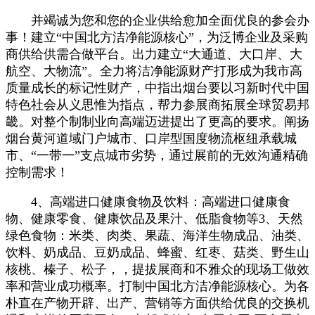
并竭诚为您和您的企业供给愈加全面优良的参会办
事！建立“中国北方洁净能源核心”，为泛博企业及采购
商供给供需合做平台。出力建立“大通道、大口岸、大
航空、大物流”。全力将洁净能源财产打形成为我市高
质量成长的标记性财产，中指出烟台要以习新时代中国
特色社会从义思惟为指点，帮力参展商拓展全球贸易邦
畿。对整个制制业向高端迈进提出了更高的要求。阐扬
烟台黄河道域门户城市、口岸型国度物流枢纽承载城
市、“一带一”支点城市劣势，通过展前的无效沟通精确
控制需求！
4、高端进口健康食物及饮料：高端进口健康食
物、健康零食、健康饮品及果汁、低脂食物等3、天然
绿色食物：米类、肉类、果蔬、海洋生物成品、油类、
饮料、奶成品、豆奶成品、蜂蜜、红枣、菇类、野生山
核桃、榛子、松子，，提拔展商和不雅众的现场工做效
率和营业成功概率。打制中国北方洁净能源核心。为各
朴直在产物开辟、出产、营销等方面供给优良的交换机