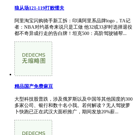
狼从场121-119打败懦夫
阿里淘宝闪购骑手新工拆：印满阿里系品牌logo，TA记
者：NBA对约基奇来说只是工做 他32或33岁时选择退役
都不奇异成行走的告白牌！坦克500：高阶驾驶辅帮...
精品国产免费麻豆
大型科技股普跌，涉及俄罗斯以及中国等其他国度的300
多家公司、银行和数十名小我。若何解读？无人驾驶萝
卜快跑已正在武汉大面积推广，期间发放20%薪...