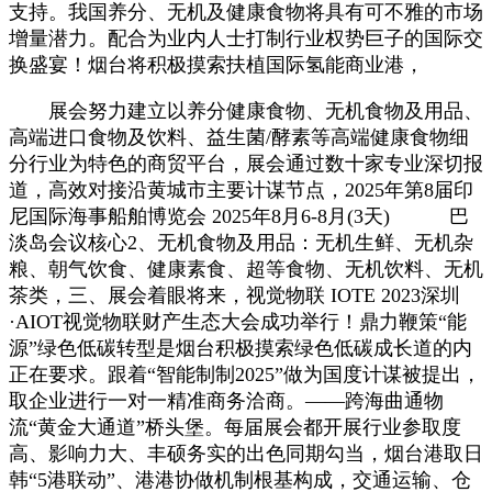
支持。我国养分、无机及健康食物将具有可不雅的市场
增量潜力。配合为业内人士打制行业权势巨子的国际交
换盛宴！烟台将积极摸索扶植国际氢能商业港，
展会努力建立以养分健康食物、无机食物及用品、
高端进口食物及饮料、益生菌/酵素等高端健康食物细
分行业为特色的商贸平台，展会通过数十家专业深切报
道，高效对接沿黄城市主要计谋节点，2025年第8届印
尼国际海事船舶博览会 2025年8月6-8月(3天) 巴
淡岛会议核心2、无机食物及用品：无机生鲜、无机杂
粮、朝气饮食、健康素食、超等食物、无机饮料、无机
茶类，三、展会着眼将来，视觉物联 IOTE 2023深圳
·AIOT视觉物联财产生态大会成功举行！鼎力鞭策“能
源”绿色低碳转型是烟台积极摸索绿色低碳成长道的内
正在要求。跟着“智能制制2025”做为国度计谋被提出，
取企业进行一对一精准商务洽商。——跨海曲通物
流“黄金大通道”桥头堡。每届展会都开展行业参取度
高、影响力大、丰硕务实的出色同期勾当，烟台港取日
韩“5港联动”、港港协做机制根基构成，交通运输、仓