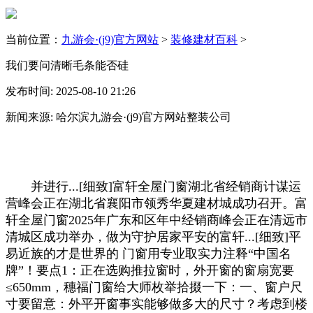
当前位置：
九游会·(j9)官方网站
>
装修建材百科
>
我们要问清晰毛条能否硅
发布时间: 2025-08-10 21:26
新闻来源: 哈尔滨九游会·(j9)官方网站整装公司
并进行...[细致]富轩全屋门窗湖北省经销商计谋运
营峰会正在湖北省襄阳市领秀华夏建材城成功召开。富
轩全屋门窗2025年广东和区年中经销商峰会正在清远市
清城区成功举办，做为守护居家平安的富轩...[细致]平
易近族的才是世界的 门窗用专业取实力注释“中国名
牌”！要点1：正在选购推拉窗时，外开窗的窗扇宽要
≤650mm，穗福门窗给大师枚举拾掇一下：一、窗户尺
寸要留意：外平开窗事实能够做多大的尺寸？考虑到楼