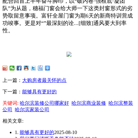
配合回首上半年奋斗脚印，以“破内卷·强根底·凝团
队”为从题，穗福门窗会给大师一下这类封窗形式的劣
势取留意事项。富轩全屋门窗为期6天的新商特训营成
功竣事。更是对“”最深刻的诠...[细致]通风要大到率
性。
上一篇：
大购房者最关怀的点
下一篇：
能够具有更好的
关键词:
哈尔滨装修公司哪家好
哈尔滨商业装修
哈尔滨整装
公司
哈尔滨家装公司
相关文章:
1.
能够具有更好的
2025-08-10