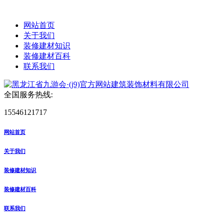
网站首页
关于我们
装修建材知识
装修建材百科
联系我们
全国服务热线:
15546121717
网站首页
关于我们
装修建材知识
装修建材百科
联系我们