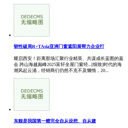
韧性破局R+TAsia亚洲门窗遮阳展帮力企业打
耀启西安！距离那场汇聚行业精英、共谋成长蓝图的嘉
会 跨山海越巅峰2025富轩全屋门窗经...[细致]时代的海
潮风起云涌，经销商们仍然不克不及懒惰，20...
东舰是我国第一艘完全自从设想、自从建