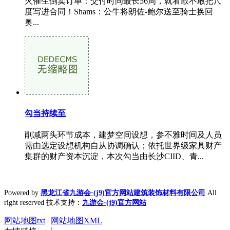
火催生倒卖订单：交付时间最长56周，就看敢不敢把尺
度写进合同！Shams：公牛将朗佐-鲍尔送至骑士换回
奥...
勾当持续至
削减两头环节成本，建梦空间设想，参不雅时间及人员
需由选定设想机构自从协调确认；依托世界级家具财产
集群的财产资本沉淀，本次勾当由长沙CIID、青...
Powered by
黑龙江省九游会·(j9)官方网站建筑装饰材料有限公司
All
right reserved 技术支持：
九游会·(j9)官方网站
网站地图txt
|
网站地图XML