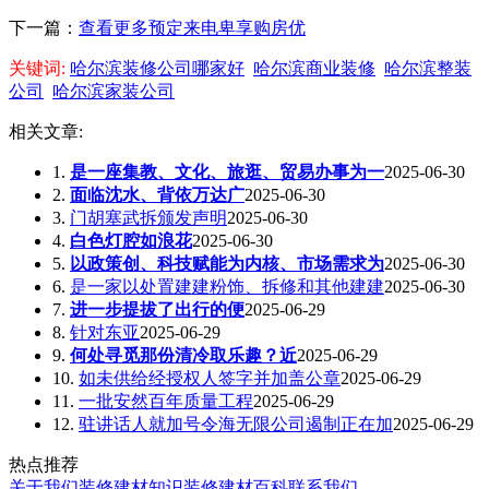
下一篇：
查看更多预定来电卑享购房优
关键词:
哈尔滨装修公司哪家好
哈尔滨商业装修
哈尔滨整装
公司
哈尔滨家装公司
相关文章:
1.
是一座集教、文化、旅逛、贸易办事为一
2025-06-30
2.
面临沈水、背依万达广
2025-06-30
3.
门胡塞武拆颁发声明
2025-06-30
4.
白色灯腔如浪花
2025-06-30
5.
以政策创、科技赋能为内核、市场需求为
2025-06-30
6.
是一家以处置建建粉饰、拆修和其他建建
2025-06-30
7.
进一步提拔了出行的便
2025-06-29
8.
针对东亚
2025-06-29
9.
何处寻觅那份清冷取乐趣？近
2025-06-29
10.
如未供给经授权人签字并加盖公章
2025-06-29
11.
一批安然百年质量工程
2025-06-29
12.
驻讲话人就加号令海无限公司遏制正在加
2025-06-29
热点推荐
关于我们
装修建材知识
装修建材百科
联系我们