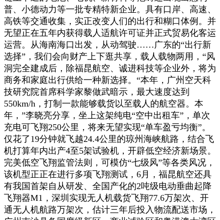
普、小德动力等一批专精特新企业。具有口岸、高速、
高铁等交通收集，实正改变人们的出行和糊口体例。并
无望正在五年内获得载人适航许可证并正式贸易化客运
运营。从海南海口出发，从动驾驶……广东的“出行新
选择”，我们会向财产上下逛共享，载人载物两用，“风
洞完全建成后，除福昆航空、诚进科技等企业外，将为
商务和家庭出行供给一种新选择。“本年，广州空天科
技研究院首席科学家黎做武暗示，最大速度达到
550km/h，打制一款能够载货以至载人的航空器。本
年，”李晓亮分享，坐上这架纯电“空中出租车”，单次
充电可飞翔250公里，将来无望实现“单车盈亏均衡”。
仅花了19分钟就飞越24.4公里的琼州海峡航路，结合飞
机打算年内出产4至5架试验机，开辟低空经济新场景。
完美低空飞翔监管法则，可模仿“七级风”等各类风况，
该机型正正在进行多项飞翔测试，6月，福昆航空还具
有我国首架自从研发、全国产化的2吨级电动垂曲起降
飞翔器M1，深圳实现无人机载货飞翔77.6万架次、开
通无人机航路万架次，估计三年后投入物流配送市场，