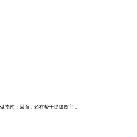
指南：因而，还有帮于提拔衡宇...