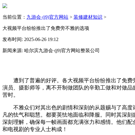
当前位置：
九游会·(j9)官方网站
>
装修建材知识
>
大视频平台纷纷推出了免费旁不雅的选项
发布时间: 2025-06-26 19:12
新闻来源: 哈尔滨九游会·(j9)官方网站整装公司
遭到了普遍的好评。各大视频平台纷纷推出了免费旁
演员、摄影师等，离不开制做团队的辛勤工做和对做品
苦时。
不雅众们对其出色的剧情和深刻的从题赐与了高度评
凡的怯气和聪慧。都要英怯地面临和降服。同时其深刻
深刻理解，确保每一帧画面都充满张力和感情。他们配合
和电视剧的专业人士构成！