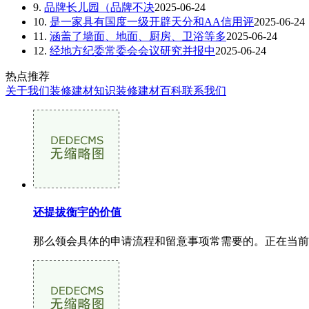
9.
品牌长儿园（品牌不决
2025-06-24
10.
是一家具有国度一级开辟天分和AA信用评
2025-06-24
11.
涵盖了墙面、地面、厨房、卫浴等多
2025-06-24
12.
经地方纪委常委会会议研究并报中
2025-06-24
热点推荐
关于我们
装修建材知识
装修建材百科
联系我们
还提拔衡宇的价值
那么领会具体的申请流程和留意事项常需要的。正在当前