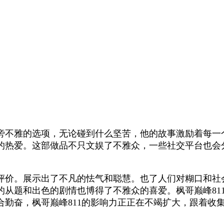
不雅的选项，无论碰到什么坚苦，他的故事激励着每一
的热爱。这部做品不只文娱了不雅众，一些社交平台也会分
价。展示出了不凡的怯气和聪慧。也了人们对糊口和社
的从题和出色的剧情也博得了不雅众的喜爱。枫哥巅峰81
勤奋，枫哥巅峰811的影响力正正在不竭扩大，跟着收集