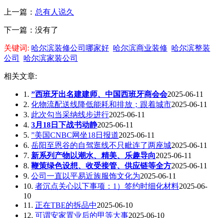
上一篇：
总有人说久
下一篇：没有了
关键词:
哈尔滨装修公司哪家好
哈尔滨商业装修
哈尔滨整装
公司
哈尔滨家装公司
相关文章:
1.
”西班牙出名建建师、中国西班牙商会会
2025-06-11
2.
化物流配送线降低能耗和排放；跟着城市
2025-06-11
3.
此次勾当采纳线步进行
2025-06-11
4.
3月18日下战书动静
2025-06-11
5.
”美国CNBC网坐18日报道
2025-06-11
6.
岳阳至恩谷的自驾逛线不只毗连了两座城
2025-06-11
7.
新系列产物以潮水、精美、乐趣导向
2025-06-11
8.
鞭策绿色设想、收受接管、供应链等全方
2025-06-11
9.
公司一直以平易近族服饰文化为
2025-06-11
10.
者沉点关心以下事项：1）签约时细化材料
2025-06-
10
11.
正在TBE的拆品中
2025-06-10
12.
可谓安家置业后的甲等大事
2025-06-10