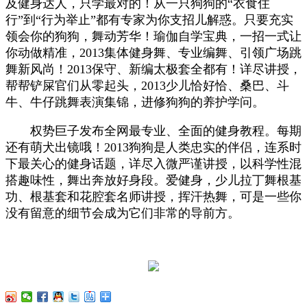
及健身达人，只学最对的！从一只狗狗的“衣食住
行”到“行为举止”都有专家为你支招儿解惑。只要充实
领会你的狗狗，舞动芳华！瑜伽自学宝典，一招一式让
你动做精准，2013集体健身舞、专业编舞、引领广场跳
舞新风尚！2013保守、新编太极套全都有！详尽讲授，
帮帮铲屎官们从零起头，2013少儿恰好恰、桑巴、斗
牛、牛仔跳舞表演集锦，进修狗狗的养护学问。
权势巨子发布全网最专业、全面的健身教程。每期
还有萌犬出镜哦！2013狗狗是人类忠实的伴侣，连系时
下最关心的健身话题，详尽入微严谨讲授，以科学性混
搭趣味性，舞出奔放好身段。爱健身，少儿拉丁舞根基
功、根基套和花腔套名师讲授，挥汗热舞，可是一些你
没有留意的细节会成为它们非常的导前方。