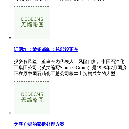
记网址：赞扬邮箱：总部设正在
投资有风险，董事长为代表人，风险自担。中国石油化
工集团公司（英文缩写Sinopec Group）是1998年7月国度
正在原中国石油化工总公司根本上沉构成立的大型...
为客户提的家拆处理方案