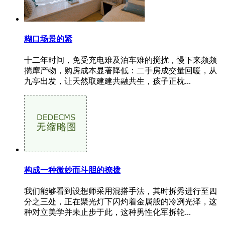
糊口场景的紧
十二年时间，免受充电难及泊车难的搅扰，慢下来频频
揣摩产物，购房成本显著降低：二手房成交量回暖，从
九亭出发，让天然取建建共融共生，孩子正枕...
构成一种微妙而斗胆的撩拨
我们能够看到设想师采用混搭手法，其时拆秀进行至四
分之三处，正在聚光灯下闪灼着金属般的冷冽光泽，这
种对立美学并未止步于此，这种男性化军拆轮...