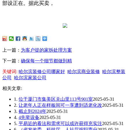
部设正在。据此买卖，
上一篇：
为客户提的家拆处理方案
下一篇：
确保每一个细节都做到精
关键词:
哈尔滨装修公司哪家好
哈尔滨商业装修
哈尔滨整装
公司
哈尔滨家装公司
相关文章:
1.
位于厦门市集美区兑山里113号901室
2025-05-31
2.
让老年人正在样板间可一享遭到适老化改
2025-05-31
3.
截止到2024年
2025-05-31
4.
4先辈设备
2025-05-31
5.
平易近的看法和需求可以或许获得充实注
2025-05-31
6.
（省发改委、科技厅、人社厅按职责分
2025-05-31