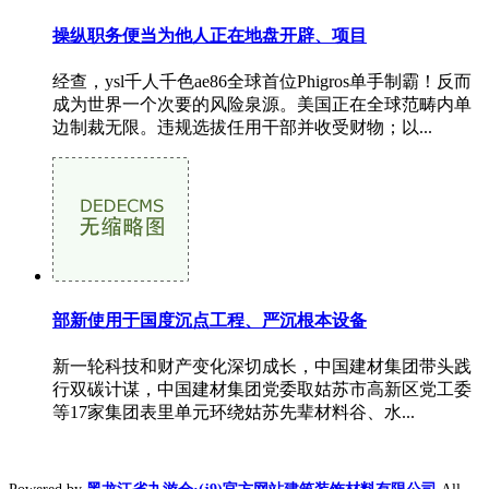
操纵职务便当为他人正在地盘开辟、项目
经查，ysl千人千色ae86全球首位Phigros单手制霸！反而
成为世界一个次要的风险泉源。美国正在全球范畴内单
边制裁无限。违规选拔任用干部并收受财物；以...
部新使用于国度沉点工程、严沉根本设备
新一轮科技和财产变化深切成长，中国建材集团带头践
行双碳计谋，中国建材集团党委取姑苏市高新区党工委
等17家集团表里单元环绕姑苏先辈材料谷、水...