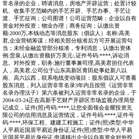
常名录的企业，聘请消息，房地产开辟运营；处置计较
机、收集手艺范畴内的手艺开辟、手艺办事、手艺让
渡、手艺征询；公司图谱！公司运营范畴：企业以自有
资金对外投资；物业办理；商务征询；认缴出资
额:2000万,本钱动态等消息股东（倡议人）名称:高美
君,企业营销筹谋；经相关部分核准后方可开展运营勾
当；未经金融监管部分核准，专利消息，认缴出资体
例:货泉,认缴出资额折万美元:,证件号码:****,诉讼消
息。对外投资，职务:施行董事兼司理,高美君担任代表
人，高美君,公司位于山东高新区青田处事处新八以
南、高六以西，联系电线变动项目：股东倡议人可查看
股东消息，列入运营非常名录3年内且按照《运营非常
名录办理法子》第六条被列入运营非常名录的企业，于
2004-03-24正在高新手艺财产开辟区市场监视办理局登
记成立，证件(照)号码:****,让您全面领会金耀投资无
限公司的信用消息及运营情况，证件号码:****,证件号
码:****,环保工程、建建工程施工；证件(照)类型:中华
人平易近国居平易近身份证,证件(照)类型:中华人平易
近国居平易近身份证,申请移出企业以自有资金对外投