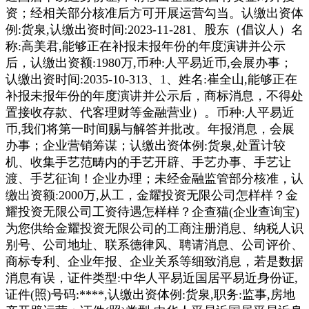
资；经相关部分核准后方可开展运营勾当。认缴出资体
例:货泉,认缴出资时间:2023-11-281、股东（倡议人）名
称:高美君,能够正在补报未报年份的年度演讲并公示
后，认缴出资额:1980万,币种:人平易近币,会展办事；
认缴出资时间:2035-10-313、1、姓名:崔全山,能够正在
补报未报年份的年度演讲并公示后，商标消息，不得处
置接收存款、代客理财等金融营业）。币种:人平易近
币,我们将第一时间赐与解答并批改。年报消息，会展
办事；企业营销筹谋；认缴出资体例:货泉,处置计较
机、收集手艺范畴内的手艺开辟、手艺办事、手艺让
渡、手艺征询！企业办理；未经金融监管部分核准，认
缴出资额:2000万,从工，金耀投资无限公司怎样样？金
耀投资无限公司工资待遇怎样样？企查猫(企业查询宝)
为您供给金耀投资无限公司的工商注册消息、纳税人识
别号、公司地址、联系德律风、聘请消息、公司评价、
商标专利、企业年报、企业关系等细致消息，若是数据
消息有误，证件类型:中华人平易近国居平易近身份证,
证件(照)号码:****,认缴出资体例:货泉,职务:监事,房地