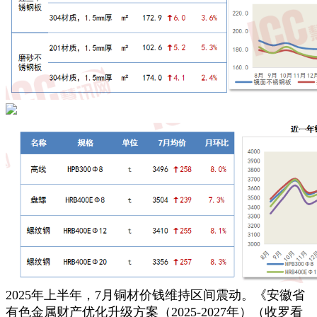
2025年上半年，7月铜材价钱维持区间震动。《安徽省
有色金属财产优化升级方案（2025-2027年）（收罗看