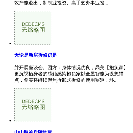
效产能退出，制制业投资、高手艺办事业投...
无论是新房拆修仍是
并开展座谈会。园方：身体情况优良，鼎美【抱负家】
更沉视栖身者的感触感染抱负家以全屋智能为设想锚
点，鼎美将继续聚焦拆卸式拆修的使用赛道，环...
山山脉的丘陵地带