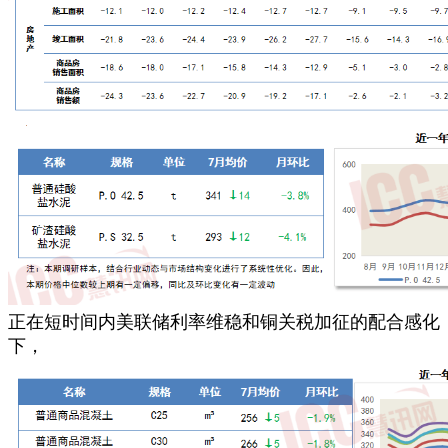
正在短时间内美联储利率维稳和铜关税加征的配合感化
下，