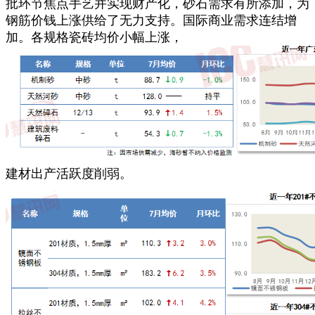
批环节焦点手艺并实现财产化，砂石需求有所添加，为
钢筋价钱上涨供给了无力支持。国际商业需求连结增
加。各规格瓷砖均价小幅上涨，
建材出产活跃度削弱。