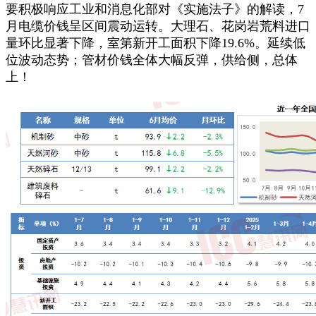
要积极响应工业和消息化部对《实施法子》的解读，7
月电缆价钱呈区间震动运转。大理石、花岗岩荒料进口
量环比显著下降，室第新开工面积下降19.6%。延续低
位波动态势；管材价钱全体大幅反弹，供给侧，总体
上！