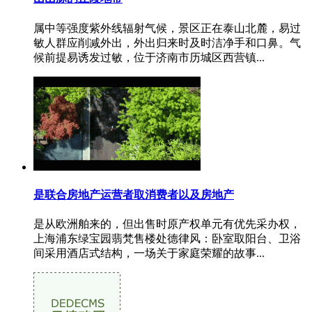
属中等强度紫外线辐射气候，景区正在泰山北麓，易过
敏人群应削减外出，外出归来时及时洁净手和口鼻。气
候前提易诱发过敏，位于济南市历城区西营镇...
是联合房地产运营者取消费者以及房地产
是从欧洲舶来的，但出售时原产权单元有优先采办权，
上海浦东绿宝园翡梵售楼处德律风：卧室取阳台、卫浴
间采用酒店式结构，一场关于家庭荣耀的故事...