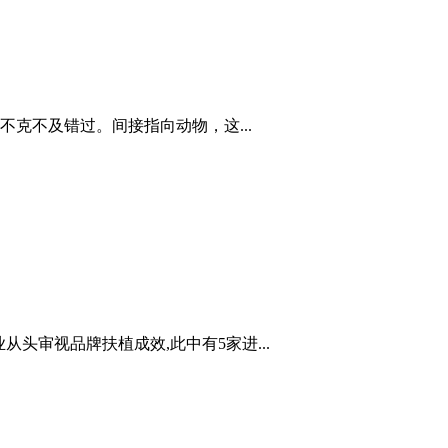
克不及错过。间接指向动物，这...
从头审视品牌扶植成效,此中有5家进...