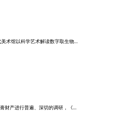
术馆以科学艺术解读数字取生物...
财产进行普遍、深切的调研，《...