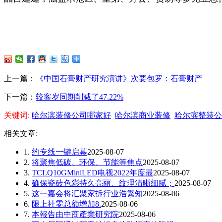
上一篇：
《中国石膏财产研究演讲》次要包罗：石膏财产
下一篇：
较客岁同期削减了47.22%
关键词:
哈尔滨装修公司哪家好
哈尔滨商业装修
哈尔滨整装公
相关文章:
1.
约专线一键启幕
2025-08-07
2.
将聚焦低碳、环保、节能等焦点
2025-08-07
3.
TCLQ10GMiniLED电视2022年度最
2025-08-07
4.
确保瓷砖色彩持久亮丽、纹理清晰细腻；
2025-08-07
5.
这一嘉会将汇聚家拆行业浩繁知
2025-08-06
6.
限上社零总额增加8.
2025-08-06
7.
本報告由中商產業研究院
2025-08-06