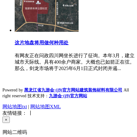
这片地盘将用做何种用处
有网友正在问政四川网坐长进行了征询。本年3月，建立
城市天际线。具有400余户商家。大概也已如箭正在弦。
那么，剑龙市场将于2025年6月1日正式封闭并遏...
Powered by
黑龙江省九游会·(j9)官方网站建筑装饰材料有限公司
All
right reserved 技术支持：
九游会·(j9)官方网站
网站地图txt
|
网站地图XML
友情链接： 丨
×
网站二维码