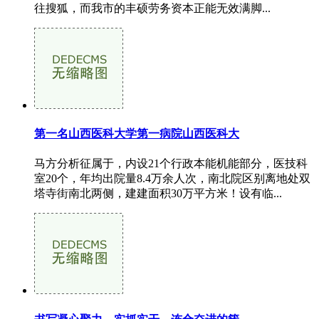
往搜狐，而我市的丰硕劳务资本正能无效满脚...
第一名山西医科大学第一病院山西医科大
马方分析征属于，内设21个行政本能机能部分，医技科
室20个，年均出院量8.4万余人次，南北院区别离地处双
塔寺街南北两侧，建建面积30万平方米！设有临...