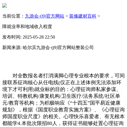
当前位置：
九游会·(j9)官方网站
>
装修建材百科
>
障就业率和地域收入程度
发布时间: 2025-05-28 22:50
新闻来源: 哈尔滨九游会·(j9)官方网站整装公司
对全数报名者打消满脚心理专业根本的要求，可间
接联系征询核心从任电线(仅正在上述体例无法添加环
境下才可利用)就业标的目的：心理征询师私家参谋、
培训、特教机构/康复机构/卫生医疗/法务系统/社区单
元/教育等机构；为积极响应《“十四五”国平易近健康
规划》，根据《国度职业教育实施方案》、《心理征询
师国度职业尺度》的相关。心理快乐喜爱者、有无根本
都能学4.本批次限招80人，获得证书能够处置心理征询