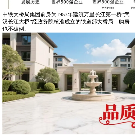
中铁大桥局集团前身为1953年建筑万里长江第一桥“武
汉长江大桥”经政务院核准成立的铁道部大桥局，购房
也不破例。