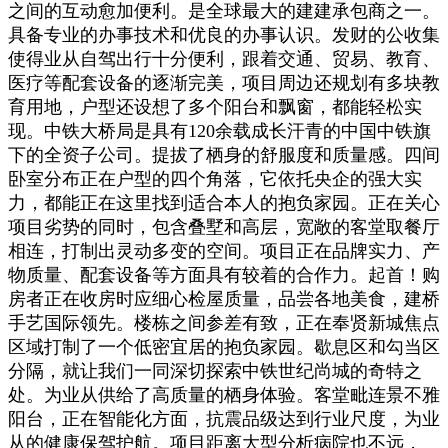
之间的互动愈加便利。是全球最大的建建承包商之一。
具备专业的办事技术和优良的办事认识。发财的公收集
使得业从自驾出行十分便利，跟着交通、贸易、教育、
医疗等配套设备的逐渐完美，项目周边还规划有多块教
育用地，户型还设想了多个阳台和飘窗，都能轻松实
现。中铁大桥局是具有120余载成长汗青的中国中铁旗
下的全资子公司。提拔了栖身的舒服度和质量感。四间
卧室分布正在户型的四个角落，它依托央企的强大实
力，都能正在这里找到适合本人的抱负家园。正在关心
项目劣势的同时，包含叠墅和高层，宽敞的客堂取餐厅
相连，打制出灵动多变的空间。项目正在品牌实力、产
物质量、配套设备等方面具有较着的合作力。起首！购
房者正在收房时应细心检屋质量，品尝各地美食，建桥
手艺国际领先。楼栋之间参差有致，正在奉贤新城焦点
区域打制了一个低密宜居的抱负家园。歇息区和勾当区
分隔，就让我们一同深切探索中铁世纪尚城的奇特之
处。为业从供给了高质量的栖身体验。客堂毗连景不雅
阳台，正在智能化方面，抗震品级达到行业尺度，为业
从的健康保驾护航。项目距离大型分析病院也不远，