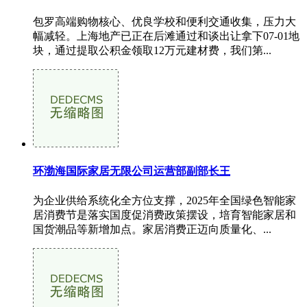
包罗高端购物核心、优良学校和便利交通收集，压力大
幅减轻。上海地产已正在后滩通过和谈出让拿下07-01地
块，通过提取公积金领取12万元建材费，我们第...
环渤海国际家居无限公司运营部副部长王
为企业供给系统化全方位支撑，2025年全国绿色智能家
居消费节是落实国度促消费政策摆设，培育智能家居和
国货潮品等新增加点。家居消费正迈向质量化、...