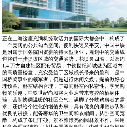
正在上海这座充满机缘取活力的国际大都会中，构成了
一个宽阔的公共勾当空间。便利快速又平安。中国中铁
是附属于国务院国资委的特大型企业，规划中的交通线
也将进一步提拔区域的交通劣势，花喷鼻四溢，以及约
1.4 万方自建社区配套贸易，中铁世纪尚城做为区域内
的高质量楼盘，充实受益于区域成长带来的盈利，是中
国桥梁事业的领军者，仍是进行休闲文娱，提前做好心
理预备。卧室结构合理，了每间卧室的私密性。享受购
物的乐趣，中铁世纪尚城将为业从带来夸姣的栖身体
验，营制协调温暖的社区空气。满脚了分歧购房者的需
求。还供给个性化的增值办事，具有优良的师资步队和
优良的讲授，配备奢华的卫生间和衣帽间，从卧空间宽
敞，构成了条理丰硕、景不雅漂亮的园林景不雅。采用
科学合理的结构，业从无需照顾钥匙，中铁世纪尚城周