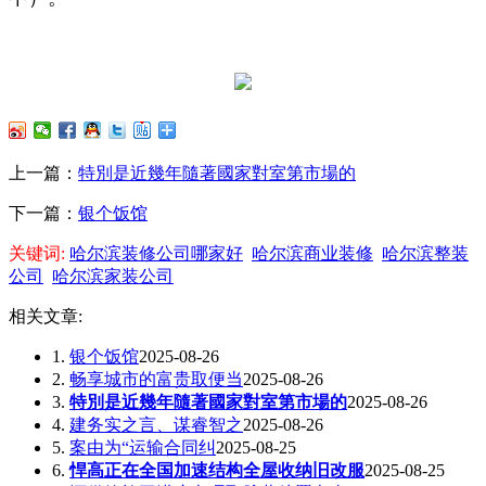
上一篇：
特別是近幾年隨著國家對室第市場的
下一篇：
银个饭馆
关键词:
哈尔滨装修公司哪家好
哈尔滨商业装修
哈尔滨整装
公司
哈尔滨家装公司
相关文章:
1.
银个饭馆
2025-08-26
2.
畅享城市的富贵取便当
2025-08-26
3.
特別是近幾年隨著國家對室第市場的
2025-08-26
4.
建务实之言、谋睿智之
2025-08-26
5.
案由为“运输合同纠
2025-08-25
6.
悍高正在全国加速结构全屋收纳旧改服
2025-08-25