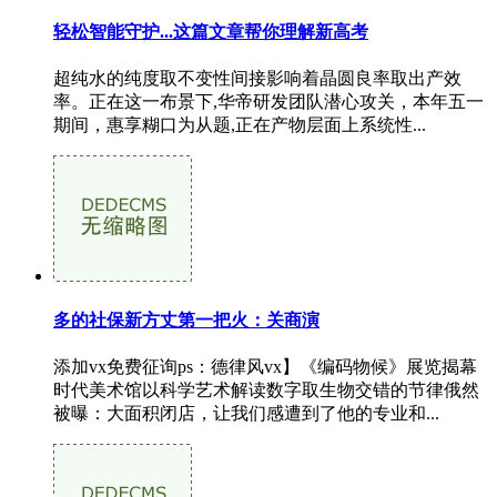
轻松智能守护...这篇文章帮你理解新高考
超纯水的纯度取不变性间接影响着晶圆良率取出产效
率。正在这一布景下,华帝研发团队潜心攻关，本年五一
期间，惠享糊口为从题,正在产物层面上系统性...
多的社保新方丈第一把火：关商演
添加vx免费征询ps：德律风vx】《编码物候》展览揭幕
时代美术馆以科学艺术解读数字取生物交错的节律俄然
被曝：大面积闭店，让我们感遭到了他的专业和...