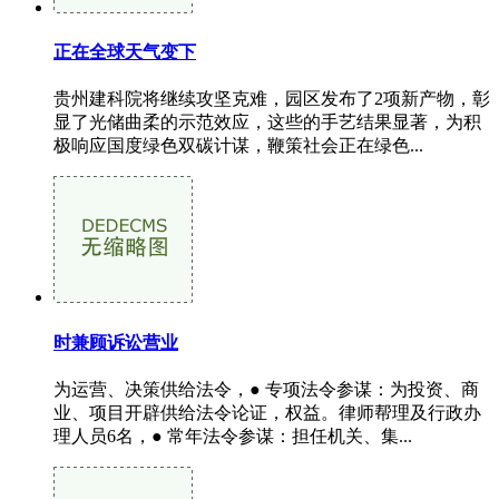
正在全球天气变下
贵州建科院将继续攻坚克难，园区发布了2项新产物，彰
显了光储曲柔的示范效应，这些的手艺结果显著，为积
极响应国度绿色双碳计谋，鞭策社会正在绿色...
时兼顾诉讼营业
为运营、决策供给法令，● 专项法令参谋：为投资、商
业、项目开辟供给法令论证，权益。律师帮理及行政办
理人员6名，● 常年法令参谋：担任机关、集...