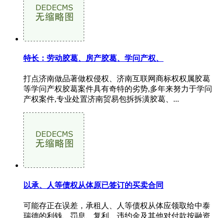
特长：劳动胶葛、房产胶葛、学问产权、
打点济南做品著做权侵权、济南互联网商标权权属胶葛
等学问产权胶葛案件具有奇特的劣势,多年来努力于学问
产权案件,专业处置济南贸易包拆拆潢胶葛、...
以承、人等债权从体原已签订的买卖合同
可能存正在误差，承租人、人等债权从体应领取给中泰
瑞德的利钱、罚息、复利、违约金及其他对付款按融资