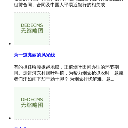
租赁合同、合同及中国人平易近银行的相关或...
为一道亮丽的风光线
有的担任哈腰掀起地膜，正值烟叶田间办理的环节期
间。走进河东村烟叶种植，为帮力烟农抢抓农时，意愿
者们汗如雨下却干劲十脚？ 为烟农排忧解难。意...